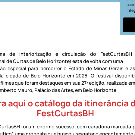
aces
ínte
a de interiorização e circulação do FestCurtasBH (
nal de Curtas de Belo Horizonte) está de volta com uma
o especial para percorrer o Estado de Minas Gerais e as
da cidade de Belo Horizonte em 2026. O festival disponib
 filmes que foram destaques em sua 27ª edição, realizada em
mberto Mauro, Palácio das Artes, em Belo Horizonte.
a aqui o catálogo da itinerância 
FestCurtasBH
CurtasBH foi um enorme sucesso, com curadoria marcada 
feitiço”, uma proposta que buscou resgatar o encantamento 