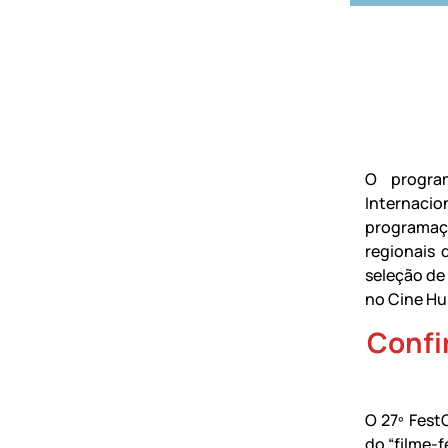
O program
Internacio
programaçã
regionais 
seleção de
no Cine Hu
Confir
O 27º Fest
do “filme-