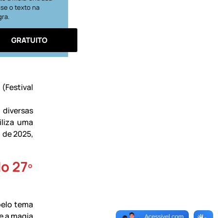
se o texto na
gra.
GRATUITO
Festival
 diversas
iliza uma
 de 2025,
do 27º
pelo tema
e a magia