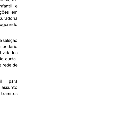
fantil e
ições em
curadoria
ugerindo
e seleção
alendário
tividades
de curta-
 rede de
il para
ssunto
 trâmites