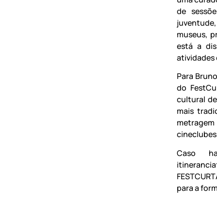
de sessõe
juventude
museus, pr
está a di
atividades
Para Bruno
do FestCur
cultural d
mais tradi
metragem 
cineclubes
Caso ha
itiner
FESTCURTA
para a for