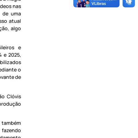
ídeos nas
r de uma
sso atual
ão, algo
leiros e
4 e 2025,
ilizados
mediante o
ovante de
ão Clóvis
 produção
el também
, fazendo
endamento