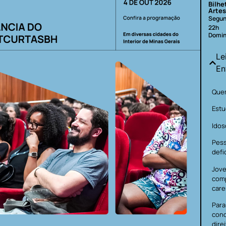
Bilhe
Artes
Segun
22h
Domin
Le
En
Quem
Estu
Idos
Pes
defi
Jove
com
care
Para
cond
dire