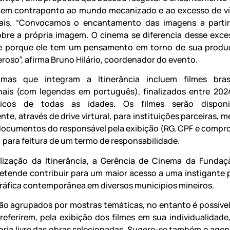
 em contraponto ao mundo mecanizado e ao excesso de v
iais. “Convocamos o encantamento das imagens a parti
obre a própria imagem. O cinema se diferencia desse exce
e porque ele tem um pensamento em torno de sua produç
roso”, afirma Bruno Hilário, coordenador do evento.
mas que integram a Itinerância incluem filmes brasi
nais (com legendas em português), finalizados entre 202
icos de todas as idades. Os filmes serão disponib
te, através de drive virtural, para instituições parceiras, 
documentos do responsável pela exibição (RG, CPF e compr
) para feitura de um termo de responsabilidade.
lização da Itinerância, a Gerência de Cinema da Fundaç
etende contribuir para um maior acesso a uma instigante
áfica contemporânea em diversos municípios mineiros.
são agrupados por mostras temáticas, no entanto é possív
preferirem, pela exibição dos filmes em sua individualidade
ria livre das obras selecionadas. Sugere-se também o ag