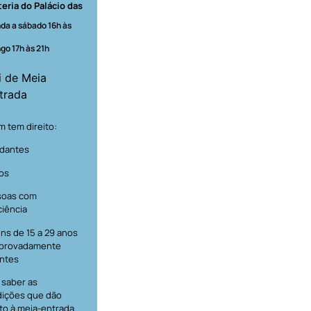
teria do Palácio das
da a sábado 16h às
go 17h às 21h
i de Meia
trada
 tem direito:
dantes
os
soas com
ciência
ns de 15 a 29 anos
provadamente
ntes
 saber as
ições que dão
ito à meia-entrada