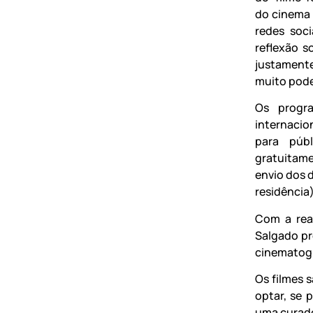
do cinema
redes soc
reflexão s
justament
muito pode
Os progra
internacio
para públ
gratuitamen
envio dos 
residência
Com a rea
Salgado pr
cinematogr
Os filmes 
optar, se 
uma curado