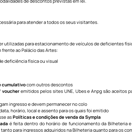
odalidades de descontos previstas em lei.
cessária para atender a todos os seus visitantes.
 utilizadas para estacionamento de veículos de deficientes fí
 frente ao Palácio das Artes:
 deficiência física ou visual
é cumulativo
com outros descontos
 / voucher
emitidos pelos sites UNE, Ubes e Anpg são aceitos 
gam ingresso e devem permanecer no colo
ata, horário, local e assento para os quais foi emitido
sse as
Políticas e condições de venda da
Sympla
rada
é feita dentro do horário de funcionamento da Bilheteria 
e tanto para ingressos adquiridos na Bilheteria quanto para os co