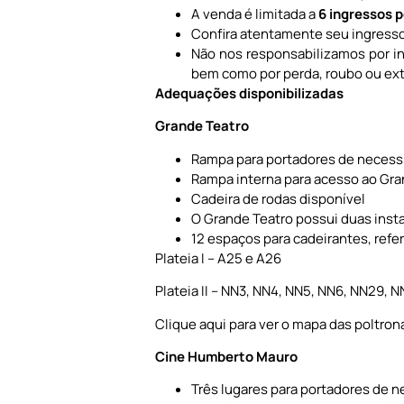
A venda é limitada a
6 ingressos 
Confira atentamente seu ingresso (
Não nos responsabilizamos por in
bem como por perda, roubo ou ext
Adequações disponibilizadas
Grande Teatro
Rampa para portadores de necessi
Rampa interna para acesso ao Gra
Cadeira de rodas disponível
O Grande Teatro possui duas inst
12 espaços para cadeirantes, refe
Plateia I – A25 e A26
Plateia II – NN3, NN4, NN5, NN6, NN29,
Clique aqui para ver o mapa das poltron
Cine Humberto Mauro
Três lugares para portadores de 