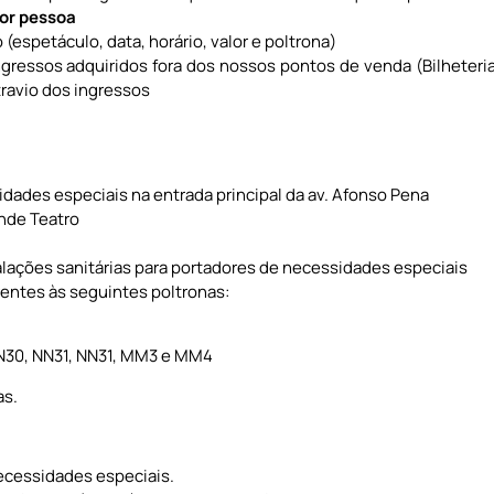
por pessoa
espetáculo, data, horário, valor e poltrona)
gressos adquiridos fora dos nossos pontos de venda (Bilheteria
ravio dos ingressos
dades especiais na entrada principal da av. Afonso Pena
nde Teatro
alações sanitárias para portadores de necessidades especiais
rentes às seguintes poltronas:
 NN30, NN31, NN31, MM3 e MM4
as.
necessidades especiais.