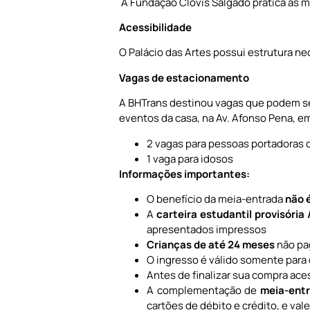
A Fundação Clóvis Salgado pratica as m
Acessibilidade
O Palácio das Artes possui estrutura ne
Vagas de estacionamento
A BHTrans destinou vagas que podem ser
eventos da casa, na Av. Afonso Pena, em
2 vagas para pessoas portadoras de
1 vaga para idosos
Informações importantes:
O benefício da meia-entrada
não 
A
carteira estudantil provisória
apresentados impressos
Crianças de até 24 meses
não pa
O ingresso é válido somente para d
Antes de finalizar sua compra ace
A complementação de
meia-ent
cartões de débito e crédito, e val