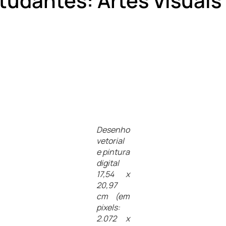
tudantes: Artes Visuais
Desenho
vetorial
e pintura
digital
17,54 x
20,97
cm (em
pixels:
2.072 x