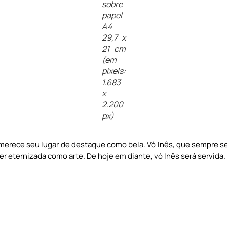
sobre
papel
A4
29,7 x
21 cm
(em
pixels:
1.683
x
2.200
px)
e merece seu lugar de destaque como bela. Vó Inês, que sempre 
er eternizada como arte. De hoje em diante, vó Inês será servida.