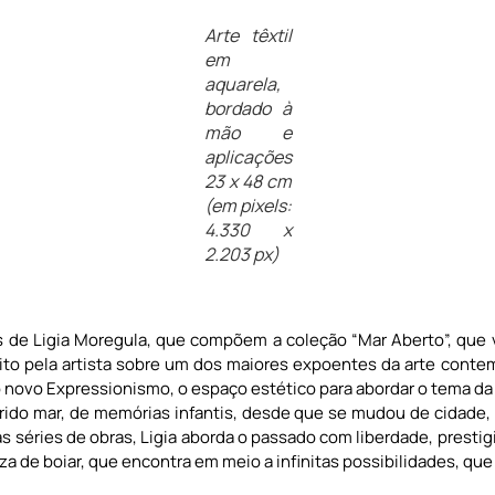
Arte têxtil
em
aquarela,
bordado à
mão e
aplicações
23 x 48 cm
(em pixels:
4.330 x
2.203 px)
s de Ligia Moregula, que compõem a coleção “Mar Aberto”, que
eito pela artista sobre um dos maiores expoentes da arte conte
o novo Expressionismo, o espaço estético para abordar o tema da 
erido mar, de memórias infantis, desde que se mudou de cidade
séries de obras, Ligia aborda o passado com liberdade, prestig
za de boiar, que encontra em meio a infinitas possibilidades, que