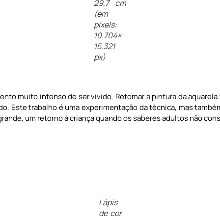
29,7 cm
(em
pixels:
10.704 ×
15.321
px)
to muito intenso de ser vivido. Retomar a pintura da aquarela
odo. Este trabalho é uma experimentação da técnica, mas també
rande, um retorno à criança quando os saberes adultos não cons
Lápis
de cor