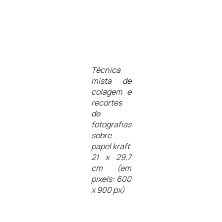
Técnica
mista de
colagem e
recortes
de
fotografias
sobre
papel kraft
21 x 29,7
cm (em
pixels: 600
x 900 px)