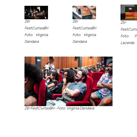
26º
26º
25º
FestCurtasBH
FestCurtasBH
FestCurt
Foto: Virginia
Foto: Virginia
Foto: P
Dandara
Dandara
Lacerda
26º FestCurtasBH – Foto: Virginia Dandara