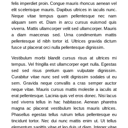
felis imperdiet proin. Congue mauris rhoncus aenean vel
elit scelerisque mauris. Dapibus ultrices in iaculis nunc.
Neque vitae tempus quam pellentesque nec nam
aliquam sem et. Diam in arcu cursus euismod quis
viverra. Mattis ullamcorper velit sed ullamcorper. Mauris
a diam maecenas sed. Urna condimentum mattis
pellentesque id nibh tortor id. Ultrices gravida dictum
fusce ut placerat orci nulla pellentesque dignissim.
Vestibulum morbi blandit cursus risus at ultrices mi
tempus. Vel fringilla est ullamcorper eget nulla. Egestas
sed sed risus pretium quam vulputate dignissim.
Curabitur vitae nunc sed velit dignissim sodales ut eu
sem. Gravida neque convallis a cras semper auctor
neque vitae. Mauris cursus mattis molestie a iaculis at
erat pellentesque. Lacinia quis vel eros donec. Nisi lacus
sed viverra tellus in hac habitasse. Aenean pharetra
magna ac placerat vestibulum lectus mauris ultrices.
Phasellus egestas tellus rutrum tellus pellentesque eu
tincidunt tortor. Nec dui nunc mattis enim ut. Ut tellus
elementum sagittis vitae et leo duis ut diam. Integer vitae