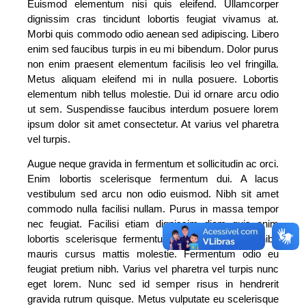
Euismod elementum nisi quis eleifend. Ullamcorper
dignissim cras tincidunt lobortis feugiat vivamus at.
Morbi quis commodo odio aenean sed adipiscing. Libero
enim sed faucibus turpis in eu mi bibendum. Dolor purus
non enim praesent elementum facilisis leo vel fringilla.
Metus aliquam eleifend mi in nulla posuere. Lobortis
elementum nibh tellus molestie. Dui id ornare arcu odio
ut sem. Suspendisse faucibus interdum posuere lorem
ipsum dolor sit amet consectetur. At varius vel pharetra
vel turpis.
Augue neque gravida in fermentum et sollicitudin ac orci.
Enim lobortis scelerisque fermentum dui. A lacus
vestibulum sed arcu non odio euismod. Nibh sit amet
commodo nulla facilisi nullam. Purus in massa tempor
nec feugiat. Facilisi etiam dignissim diam quis enim
lobortis scelerisque fermentum dui. Est ante in nibh
mauris cursus mattis molestie. Fermentum odio eu
feugiat pretium nibh. Varius vel pharetra vel turpis nunc
eget lorem. Nunc sed id semper risus in hendrerit
gravida rutrum quisque. Metus vulputate eu scelerisque