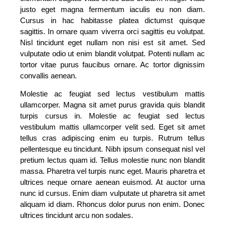
justo eget magna fermentum iaculis eu non diam.
Cursus in hac habitasse platea dictumst quisque
sagittis. In ornare quam viverra orci sagittis eu volutpat.
Nisl tincidunt eget nullam non nisi est sit amet. Sed
vulputate odio ut enim blandit volutpat. Potenti nullam ac
tortor vitae purus faucibus ornare. Ac tortor dignissim
convallis aenean.
Molestie ac feugiat sed lectus vestibulum mattis
ullamcorper. Magna sit amet purus gravida quis blandit
turpis cursus in. Molestie ac feugiat sed lectus
vestibulum mattis ullamcorper velit sed. Eget sit amet
tellus cras adipiscing enim eu turpis. Rutrum tellus
pellentesque eu tincidunt. Nibh ipsum consequat nisl vel
pretium lectus quam id. Tellus molestie nunc non blandit
massa. Pharetra vel turpis nunc eget. Mauris pharetra et
ultrices neque ornare aenean euismod. At auctor urna
nunc id cursus. Enim diam vulputate ut pharetra sit amet
aliquam id diam. Rhoncus dolor purus non enim. Donec
ultrices tincidunt arcu non sodales.