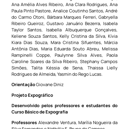
Ana Amélia Alves Ribeiro, Ana Clara Rodrigues, Ana
Paula Pinto Pastore, Analice Coutinho Santos, André
do Carmo Otoni, Bárbara Marques Ferreri, Gabryella
Ribeiro Queiroz, Gustavo Januário Bezerra, Isabela
Taylor Santos, Isabella Albuquerque Gonçalves,
Keliene Souza Santos, Kelly Cristina da Silva, Kívia
Kiara Dias Souza, Mara Cristina Sifuentes, Márcia
Antônia Dias, Maria Eduarda Souto Abreu, Melissa
Rampinelli Coppe, Paulynne Silva Alves, Paola
Caroline Soares da Silva Ribeiro, Stephany Campos
Simões, Talita Késsia de Sena, Thaissa Lielly
Rodrigues de Almeida, Yasmin do Rego Lucas.
Orientação
Giovane Diniz
Projeto Expográfico
Desenvolvido pelos professores e estudantes do
Curso Básico de Expografia
Professores
Alexandre Ventura, Marília Nogueira da
Silva Fernandes e Nathália E. Bruno de Campos