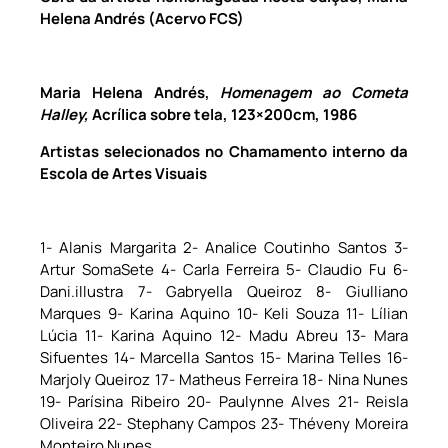
Helena Andrés (Acervo FCS)
Maria Helena Andrés,
Homenagem ao Cometa
Halley,
Acrílica sobre tela, 123×200
c
m,
1986
Artistas selecionados no Chamamento interno da
Escola de Artes Visuais
1- Alanis Margarita 2- Analice Coutinho Santos 3-
Artur SomaSete 4- Carla Ferreira 5- Claudio Fu 6-
Dani.illustra 7- Gabryella Queiroz 8- Giulliano
Marques 9- Karina Aquino 10- Keli Souza 11- Lílian
Lúcia 11- Karina Aquino 12- Madu Abreu 13- Mara
Sifuentes 14- Marcella Santos 15- Marina Telles 16-
Marjoly Queiroz 17- Matheus Ferreira 18- Nina Nunes
19- Parísina Ribeiro 20- Paulynne Alves 21- Reisla
Oliveira 22- Stephany Campos 23- Théveny Moreira
Monteiro Nunes.