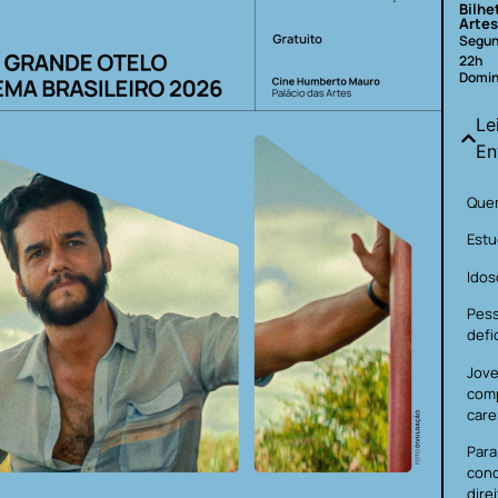
Bilhe
Artes
Segun
22h
Domin
Le
En
Quem
Estu
Idos
Pes
defi
Jove
com
care
Para
cond
dire