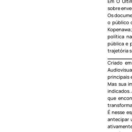
Em O Últim
sobre enve
Os documen
o público
Kopenawa; 
política n
pública e 
trajetória 
Criado em
Audiovisu
principais
Mas sua im
indicados.
que encont
transforma
É nesse es
antecipar 
ativamente