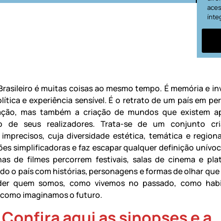
aces
ínte
rasileiro é muitas coisas ao mesmo tempo. É memória e in
olítica e experiência sensível. É o retrato de um país em p
ação, mas também a criação de mundos que existem a
o de seus realizadores. Trata-se de um conjunto cri
imprecisos, cuja diversidade estética, temática e regiona
ções simplificadoras e faz escapar qualquer definição unívoc
as de filmes percorrem festivais, salas de cinema e pla
do o país com histórias, personagens e formas de olhar que
er quem somos, como vivemos no passado, como hab
 como imaginamos o futuro.
Confira aqui as sinopses e a