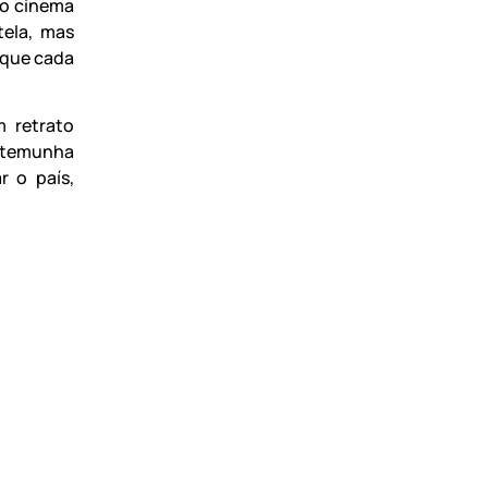
 o cinema
tela, mas
 que cada
 retrato
estemunha
r o país,