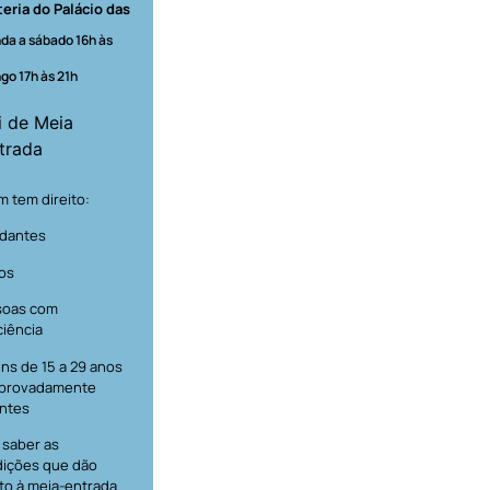
teria do Palácio das
da a sábado 16h às
go 17h às 21h
i de Meia
trada
 tem direito:
dantes
os
soas com
ciência
ns de 15 a 29 anos
provadamente
ntes
 saber as
ições que dão
ito à meia-entrada