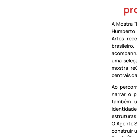
pr
A Mostra “
Humberto M
Artes rec
brasileir
acompanha
uma seleçã
mostra re
centrais d
Ao percor
narrar o 
também um
identidad
estruturas
O Agente S
construir u