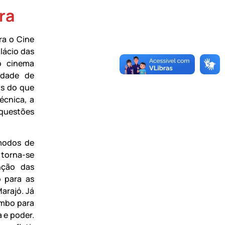
ra
ra o Cine
lácio das
o cinema
idade de
s do que
écnica, a
questões
 modos de
torna-se
nção das
 para as
arajó. Já
umbo para
a e poder.