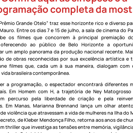
ogramação completa da most
Prêmio Grande Otelo” traz esse horizonte rico e diverso pa
auro. Entre os dias 7 e 15 de julho, a sala de cinema do Pa
ebe os filmes que concorrem à principal premiação d
o, oferecendo ao público de Belo Horizonte a oportun
r um amplo panorama da produção nacional recente. Mai
o de obras reconhecidas por sua excelência artística e t
úne filmes que, cada um à sua maneira, dialogam com 
a vida brasileira contemporânea.
rer a programação, o espectador encontrará diferentes
país. Em Homem com H, a trajetória de Ney Matogrosso 
 percurso pela liberdade de criação e pela reinve
es. Em Manas, Marianna Brennand lança um olhar atento
 de violência que atravessam a vida de mulheres na Ilha do M
ecreto, de Kleber Mendonça Filho, retorna aos anos de ch
m thriller que investiga as tensões entre memória, vigilânci