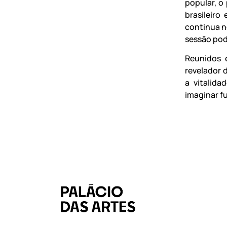
popular, o
brasileir
continua n
sessão pod
Reunidos 
revelador 
a vitalid
imaginar fu