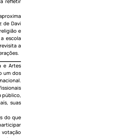
 refletir
 aproxima
z de Davi
eligião e
 a escola
evisita a
gerações.
 e Artes
mo um dos
nacional.
issionais
 público,
aís, suas
is do que
articipar
a votação