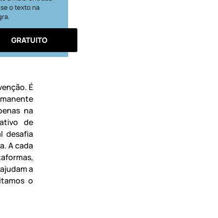
se o texto na
gra.
GRATUITO
venção. É
ermanente
penas na
ativo de
l desafia
a. A cada
taformas,
 ajudam a
itamos o