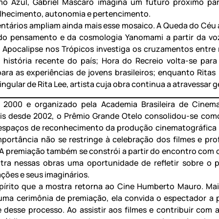
o Azul, Gabriel Mascaro imagina um futuro próximo para
lhecimento, autonomia e pertencimento.
tários ampliam ainda mais esse mosaico. A Queda do Céu
 do pensamento e da cosmologia Yanomami a partir da vo
Apocalipse nos Trópicos investiga os cruzamentos entre r
a história recente do país; Hora do Recreio volta-se para
para as experiências de jovens brasileiros; enquanto Ritas r
singular de Rita Lee, artista cuja obra continua a atravessar 
 2000 e organizado pela Academia Brasileira de Cinema
ais desde 2002, o Prêmio Grande Otelo consolidou-se co
 espaços de reconhecimento da produção cinematográfica 
portância não se restringe à celebração dos filmes e prof
 A premiação também se constrói a partir do encontro com o
ra nessas obras uma oportunidade de refletir sobre o p
ções e seus imaginários.
pírito que a mostra retorna ao Cine Humberto Mauro. Ma
uma cerimônia de premiação, ela convida o espectador a p
 desse processo. Ao assistir aos filmes e contribuir com 