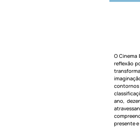
O Cinema B
reflexão p
transform
imaginaçã
contornos 
classifica
ano, dezen
atravessan
compreend
presente e