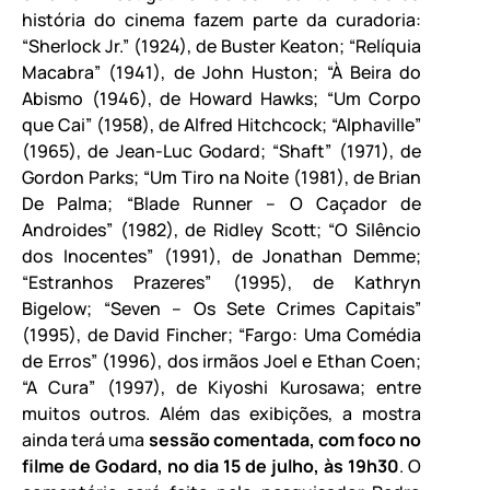
história do cinema fazem parte da curadoria:
“Sherlock Jr.” (1924), de Buster Keaton; “Relíquia
Macabra” (1941), de John Huston; “À Beira do
Abismo (1946), de Howard Hawks; “Um Corpo
que Cai” (1958), de Alfred Hitchcock; “Alphaville”
(1965), de Jean-Luc Godard; “Shaft” (1971), de
Gordon Parks; “Um Tiro na Noite (1981), de Brian
De Palma; “Blade Runner – O Caçador de
Androides” (1982), de Ridley Scott; “O Silêncio
dos Inocentes” (1991), de Jonathan Demme;
“Estranhos Prazeres” (1995), de Kathryn
Bigelow; “Seven – Os Sete Crimes Capitais”
(1995), de David Fincher; “Fargo: Uma Comédia
de Erros” (1996), dos irmãos Joel e Ethan Coen;
“A Cura” (1997), de Kiyoshi Kurosawa; entre
muitos outros. Além das exibições, a mostra
ainda terá uma
sessão comentada, com foco no
filme de Godard, no dia 15 de julho, às 19h30
. O