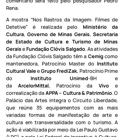
comentário será feito pelo pesquisador Pedro
Rena.
A mostra “Nos Rastros da Imagem: Filmes de
Detetive” é realizada pelo
Ministério da
Cultura
,
Governo de Minas Gerais
,
Secretaria
de Estado de Cultura e Turismo de Minas
Gerais
e
Fundação Clóvis Salgado
. As atividades
da Fundação Clóvis Salgado têm a
Cemig
como
mantenedora, Patrocínio Master do
Instituto
Cultural Vale
e
Grupo FrediZak
, Patrocínio Prime
do
Instituto Unimed
-BH e
da
ArcelorMittal
, Patrocínio da
Vivo
e
correalização da
APPA – Cultura & Patrimônio
. O
Palácio das Artes integra o Circuito Liberdade,
que reúne 35 equipamentos com as mais
variadas formas de manifestação de arte e
cultura em transversalidade com o turismo. A
ação é viabilizada por meio da Lei Paulo Gustavo