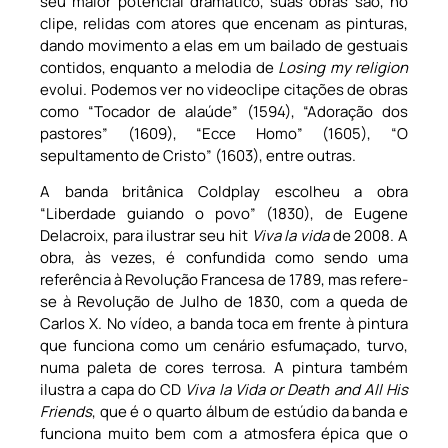
seu maior potencial dramático, suas obras são, no
clipe, relidas com atores que encenam as pinturas,
dando movimento a elas em um bailado de gestuais
contidos, enquanto a melodia de
Losing my religion
evolui. Podemos ver no videoclipe citações de obras
como “Tocador de alaúde” (1594), “Adoração dos
pastores” (1609), “Ecce Homo” (1605), “O
sepultamento de Cristo” (1603), entre outras.
A banda britânica Coldplay escolheu a obra
“Liberdade guiando o povo” (1830), de Eugene
Delacroix, para ilustrar seu hit
Viva la vida
de 2008. A
obra, às vezes, é confundida como sendo uma
referência à Revolução Francesa de 1789, mas refere-
se à Revolução de Julho de 1830, com a queda de
Carlos X. No vídeo, a banda toca em frente à pintura
que funciona como um cenário esfumaçado, turvo,
numa paleta de cores terrosa. A pintura também
ilustra a capa do CD
Viva la Vida or Death and All His
Friends
, que é o quarto álbum de estúdio da banda e
funciona muito bem com a atmosfera épica que o