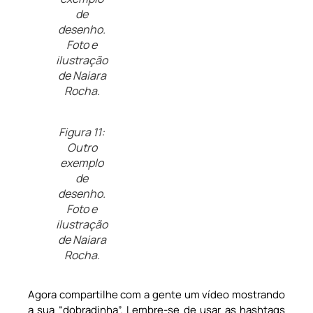
de
desenho.
Foto e
ilustração
de Naiara
Rocha.
Figura 11:
Outro
exemplo
de
desenho.
Foto e
ilustração
de Naiara
Rocha.
Agora compartilhe com a gente um vídeo mostrando
a sua “dobradinha”. Lembre-se de usar as hashtags