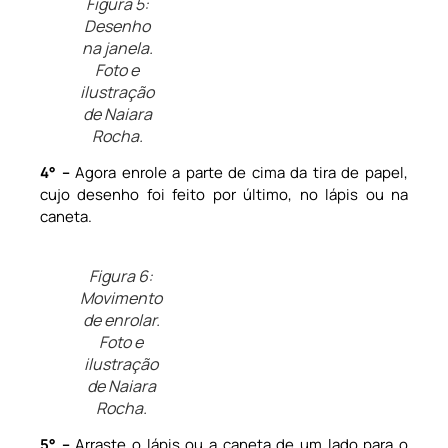
Figura 5:
Desenho
na janela.
Foto e
ilustração
de Naiara
Rocha.
4° –
Agora enrole a parte de cima da tira de papel,
cujo desenho foi feito por último, no lápis ou na
caneta.
Figura 6:
Movimento
de enrolar.
Foto e
ilustração
de Naiara
Rocha.
5° –
Arraste o lápis ou a caneta de um lado para o