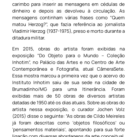
carimbo para inserir as mensagens em cédulas de
dinheiro e depois as devolveu à circulação. As
mensagens continham várias frases como “Quem
matou Herzog?”, que fazia referência ao jornalista
Vladimir Herzog (1937-1975), preso e morto durante a
ditadura militar.
Em 2015, obras do artista foram exibidas na
exposição “Do Objeto para o Mundo – Coleção
Inhotim”, no Palácio das Artes e no Centro de Arte
Contemporânea e Fotografia, atual CâmeraSete.
Essa mostra marcou a primeira vez que o acervo do
Instituto Inhotim saiu de sua sede na cidade de
Brumadinho/MG para uma Itinerância. Foram
exibidas mais de 50 obras de diversos artistas
datadas de 1950 até os dias atuais. Sobre as obras do
artista nessa exposição, o curador Jochen Volz
(2015) disse o seguinte: “As obras de Cildo Meireles
já foram descritas como ‘objetos filosóficos’ ou
‘pensamentos materiais’, apontando para sua forte
ligação com diversas abordagens da arte conceitual.