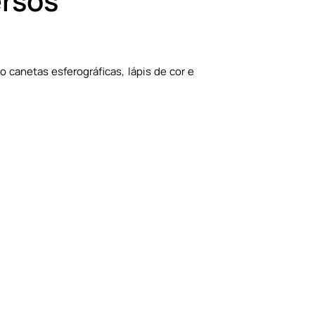
ersos
 canetas esferográficas, lápis de cor e
.