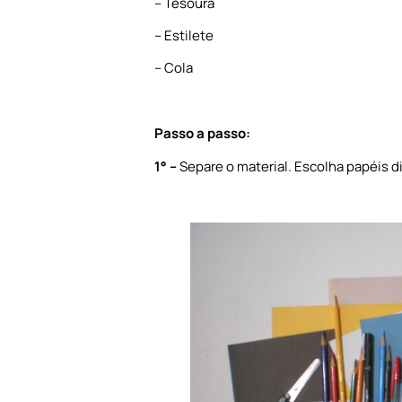
– Tesoura
– Estilete
– Cola
Passo a passo:
1
°
–
Separe o material. Escolha papéis d