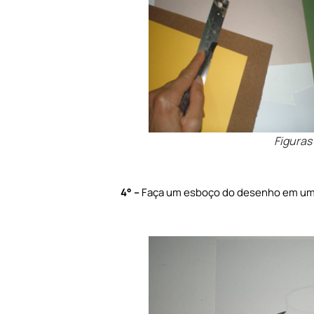
Figuras 
4
° –
Faça um esboço do desenho em uma 