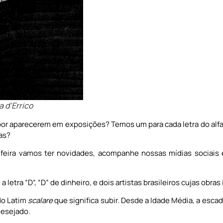
a d’Errico
por aparecerem em exposições? Temos um para cada letra do alf
as?
a-feira vamos ter novidades, acompanhe nossas mídias sociais
tra “D”, “D” de dinheiro, e dois artistas brasileiros cujas obras
 do Latim
scalare
que significa subir. Desde a Idade Média, a esc
desejado.