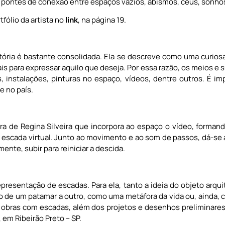
 pontes de conexão entre espaços vazios, abismos, céus, sonhos,
fólio da artista no
link
, na página 19.
jetória é bastante consolidada. Ela se descreve como uma curio
is para expressar aquilo que deseja. Por essa razão, os meios e 
, instalações, pinturas no espaço, vídeos, dentre outros. É i
e no país.
 de Regina Silveira que incorpora ao espaço o vídeo, formand
escada virtual. Junto ao movimento e ao som de passos, dá-se
ente, subir para reiniciar a descida.
presentação de escadas. Para ela, tanto a ideia do objeto arquit
 de um patamar a outro, como uma metáfora da vida ou, ainda, 
as obras com escadas, além dos projetos e desenhos prelimina
, em Ribeirão Preto – SP.