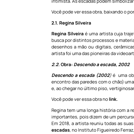
intimista. As escadas podem simbolizar
Você pode ver essa obra, baixando o port
2.1. Regina Silveira
Regina Silveira
é uma artista cuja tra
busca por distintos processos e materia
desenhos a mão ou digitais, cerâmicas
artista foi uma das pioneiras da videoart
2.2.
Obra:
Descendo a escada, 2002
Descendo a escada (2002
)
é uma obra
encontro das paredes com o chão) uma 
e, ao chegar no último piso, vertiginosam
Você pode ver essa obra no
link.
Regina tem uma longa história com a re
importantes, pois dizem de um percurso
Em 2018, a artista reuniu todas as su
escadas
, no Instituto Figueiredo Ferraz