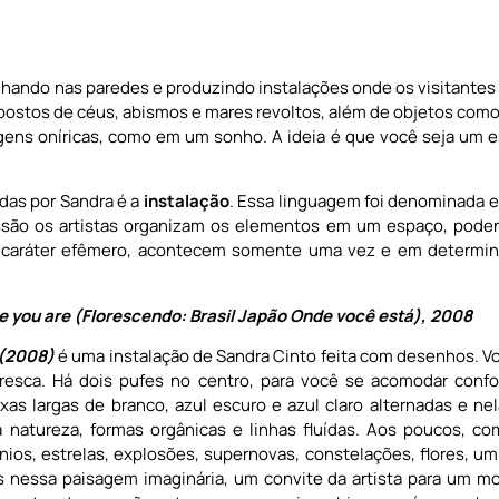
hando nas paredes e produzindo instalações onde os visitantes 
postos de céus, abismos e mares revoltos, além de objetos com
agens oníricas, como em um sonho. A ideia é que você seja um 
das por Sandra é a
instalação
. Essa linguagem foi denominada e 
ssão os artistas organizam os elementos em um espaço, poden
 caráter efêmero, acontecem somente uma vez e em determin
e you are (Florescendo: Brasil Japão Onde você está), 2008
 (2008)
é uma instalação de Sandra Cinto feita com desenhos. V
resca. Há dois pufes no centro, para você se acomodar confo
xas largas de branco, azul escuro e azul claro alternadas e n
a natureza, formas orgânicas e linhas fluídas. Aos poucos, c
rônios, estrelas, explosões, supernovas, constelações, flores,
nessa paisagem imaginária, um convite da artista para um m