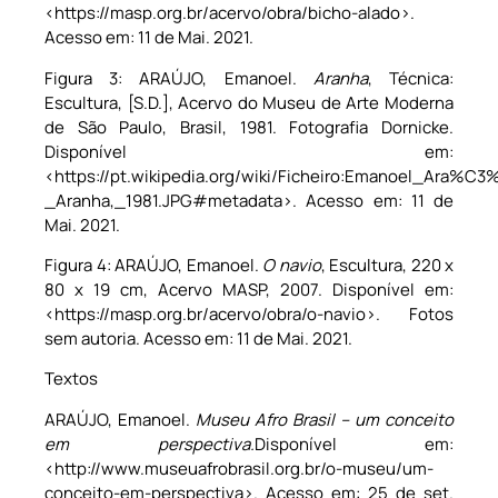
<https://masp.org.br/acervo/obra/bicho-alado>.
Acesso em: 11 de Mai. 2021.
Figura 3: ARAÚJO, Emanoel.
Aranha
, Técnica:
Escultura, [S.D.], Acervo do Museu de Arte Moderna
de São Paulo, Brasil, 1981. Fotografia Dornicke.
Disponível em:
<https://pt.wikipedia.org/wiki/Ficheiro:Emanoel_Ara%C3
_Aranha,_1981.JPG#metadata>. Acesso em: 11 de
Mai. 2021.
Figura 4: ARAÚJO, Emanoel.
O navio
, Escultura, 220 x
80 x 19 cm, Acervo MASP, 2007. Disponível em:
<https://masp.org.br/acervo/obra/o-navio>. Fotos
sem autoria. Acesso em: 11 de Mai. 2021.
Textos
ARAÚJO, Emanoel.
Museu Afro Brasil – um conceito
em perspectiva.
Disponível em:
<http://www.museuafrobrasil.org.br/o-museu/um-
conceito-em-perspectiva>. Acesso em: 25 de set.