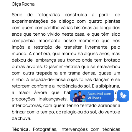
Ciça Rocha
Série de fotografias construída a partir de
experimentações de diálogo com quatro plantas
com quem compartilho várias histórias ao longo dos
anos que tenho vivido nesta casa, e que têm sido
companhia importante nesse momento que nos
impôs a restrição de transitar livremente pelo
mundo. A cheflera, que morreu há alguns anos, mas
deixou de lembrança seu tronco onde tem brotado
outras árvores. O jasmim-estrela que se emaranhou
com outra trepadeira em trama densa, quase um
ninho. A espada-de-Iansã cujas folhas dançam e se
retorcem conforme a incidência do sol. E a sibipiruna,
a maior árvore que habita este quintal, de
proporções inalcançáveis. São essas as minhas
interlocutoras, com quem tenho tentado aprender a
brincar com o tempo, do relógio ou do sol, do vento e
da chuva.
Técnica:
Fotografias, intervenções com técnicas