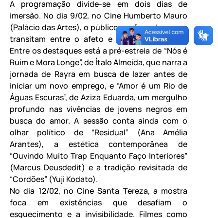
A programação divide-se em dois dias de
imersão. No dia 9/02, no Cine Humberto Mauro
(Palácio das Artes), o público confere obras que
transitam entre o afeto e a denúncia social.
Entre os destaques está a pré-estreia de “Nós é
Ruim e Mora Longe”, de Ítalo Almeida, que narra a
jornada de Rayra em busca de lazer antes de
iniciar um novo emprego, e “Amor é um Rio de
Águas Escuras”, de Aziza Eduarda, um mergulho
profundo nas vivências de jovens negros em
busca do amor. A sessão conta ainda com o
olhar político de “Residual” (Ana Amélia
Arantes), a estética contemporânea de
“Ouvindo Muito Trap Enquanto Faço Interiores”
(Marcus Deusdedit) e a tradição revisitada de
“Cordões” (Yuji Kodato).
No dia 12/02, no Cine Santa Tereza, a mostra
foca em existências que desafiam o
esquecimento e a invisibilidade. Filmes como