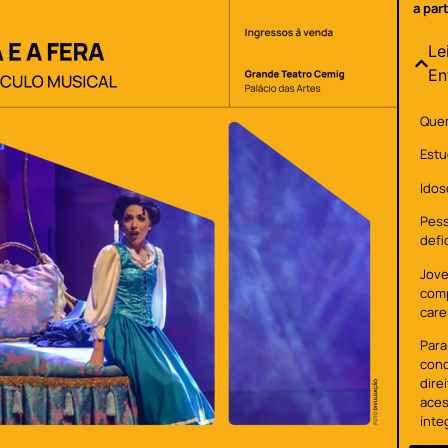
a par
Le
En
Quem
Estu
Idos
Pes
defi
Jove
com
care
Para
cond
dire
aces
ínte