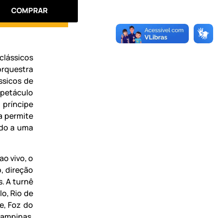
COMPRAR
 clássicos
orquestra
ssicos de
spetáculo
 príncipe
a permite
ndo a uma
o vivo, o
, direção
. A turnê
lo, Rio de
te, Foz do
Campinas,