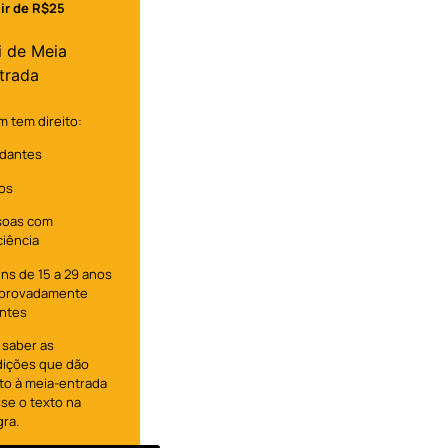
tir de R$25
i de Meia
trada
 tem direito:
dantes
os
soas com
ciência
ns de 15 a 29 anos
provadamente
ntes
 saber as
ições que dão
ito à meia-entrada
se o texto na
gra.