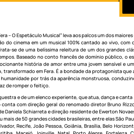
 Fera – O Espetáculo Musical” leva aos palcos um dos maiores
ão do cinema em um musical 100% cantado ao vivo, com 
rata-se de uma belíssima releitura de um dos grandes clá
empos. Baseado no conto francês de domínio público, o e
ocionante história de amor entre uma jovem sensível e um
o, transformado em Fera. É a bondade da protagonista que 
a humanidade por trás da aparência monstruosa, conduzi
z de romper o feitiço.
questra e de um elenco experiente, que atua, dança e canta a
 conta com direção geral do renomado diretor Bruno Rizzo
de Daniela Schiarreta e direção residente de Ewerton Novaes
u mais de 50 grandes cidades brasileiras, entre elas São Pau
lvador, Recife, João Pessoa, Goiânia, Brasília, Belo Horizon
ritiba, Maceió, Joinville, Natal, Porto Alegre, Fortaleza, 