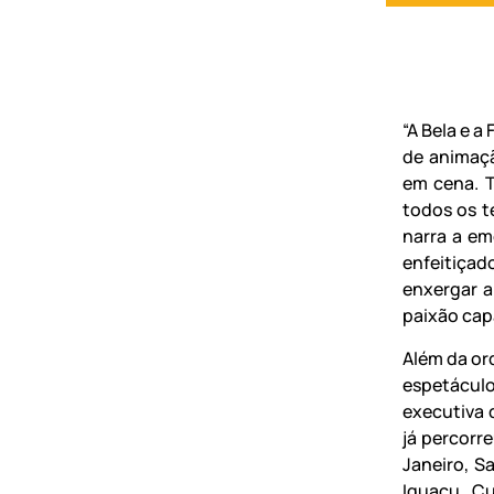
“A Bela e a
de animaç
em cena. T
todos os t
narra a em
enfeitiçad
enxergar 
paixão capa
Além da or
espetáculo
executiva 
já percorre
Janeiro, Sa
Iguaçu, Cu