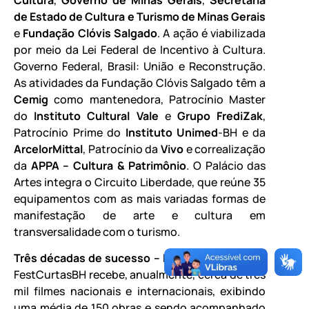
de Estado de Cultura e Turismo de Minas Gerais
e
Fundação Clóvis Salgado
. A ação é viabilizada
por meio da Lei Federal de Incentivo à Cultura.
Governo Federal, Brasil: União e Reconstrução.
As atividades da Fundação Clóvis Salgado têm a
Cemig
como mantenedora, Patrocínio Master
do
Instituto Cultural Vale
e
Grupo FrediZak
,
Patrocínio Prime do
Instituto Unimed
-BH e da
ArcelorMittal
, Patrocínio da
Vivo
e correalização
da
APPA – Cultura & Patrimônio
. O Palácio das
Artes integra o Circuito Liberdade, que reúne 35
equipamentos com as mais variadas formas de
manifestação de arte e cultura em
transversalidade com o turismo.
Três décadas de sucesso –
Nos últimos anos, o
FestCurtasBH recebe, anualmente, cerca de três
mil filmes nacionais e internacionais, exibindo
uma média de 150 obras e sendo acompanhado