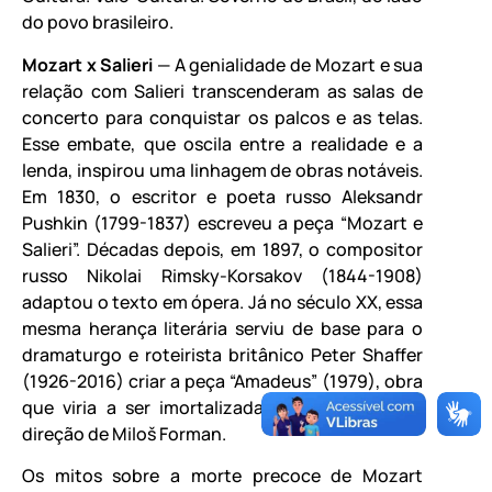
do povo brasileiro.
Mozart x Salieri
— A genialidade de Mozart e sua
relação com Salieri transcenderam as salas de
concerto para conquistar os palcos e as telas.
Esse embate, que oscila entre a realidade e a
lenda, inspirou uma linhagem de obras notáveis.
Em 1830, o escritor e poeta russo Aleksandr
Pushkin (1799-1837) escreveu a peça “Mozart e
Salieri”. Décadas depois, em 1897, o compositor
russo Nikolai Rimsky-Korsakov (1844-1908)
adaptou o texto em ópera. Já no século XX, essa
mesma herança literária serviu de base para o
dramaturgo e roteirista britânico Peter Shaffer
(1926-2016) criar a peça “Amadeus” (1979), obra
que viria a ser imortalizada no cinema sob a
direção de Miloš Forman.
Os mitos sobre a morte precoce de Mozart