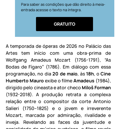
Para saber as condições que dão direito à meia-
entrada acesse o texto na íntegra.
GRATUITO
A temporada de óperas de 2026 no Palácio das
Artes tem início com uma obra-prima de
Wolfgang Amadeus Mozart (1756-1791), “As
Bodas de Fígaro” (1786). Em diálogo com essa
programação, no dia
20 de maio
, às
18
h
, o
Cine
Humberto Mauro
exibe o filme
Amadeus
(1984),
dirigido pelo cineasta e ator checo
Miloš Forman
(1932-2018). A produção retrata a complexa
relação entre o compositor da corte Antonio
Salieri (1750–1825) e o jovem e irreverente
Mozart, marcada por admiração, rivalidade e
inveja. Revelando as faces da juventude e
genialidade do músico austríaco, o filme revela