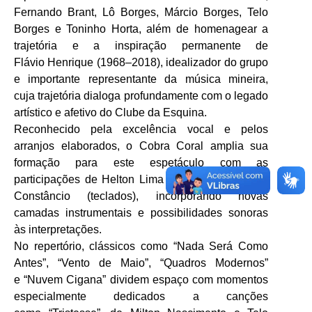
Fernando Brant, Lô Borges, Márcio Borges, Telo
Borges e Toninho Horta, além de homenagear a
trajetória e a inspiração permanente de
Flávio Henrique (1968–2018), idealizador do grupo
e importante representante da música mineira,
cuja trajetória dialoga profundamente com o legado
artístico e afetivo do Clube da Esquina.
Reconhecido pela excelência vocal e pelos
arranjos elaborados, o Cobra Coral amplia sua
formação para este espetáculo com as
participações de Helton Lima (bateria) e Luadson
Constâncio (teclados), incorporando novas
camadas instrumentais e possibilidades sonoras
às interpretações.
No repertório, clássicos como “Nada Será Como
Antes”, “Vento de Maio”, “Quadros Modernos”
e “Nuvem Cigana” dividem espaço com momentos
especialmente dedicados a canções