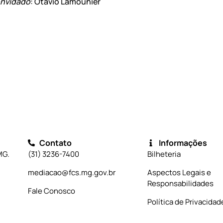
onvidado
: Otávio Lamounier
Contato
Informações
MG.
(31) 3236-7400
Bilheteria
mediacao@fcs.mg.gov.br
Aspectos Legais e
Responsabilidades
Fale Conosco
Política de Privacidad