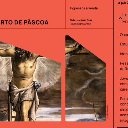
a par
Le
En
Quem
Estu
Idos
Pes
defi
Jove
com
care
Para
cond
dire
aces
ínte