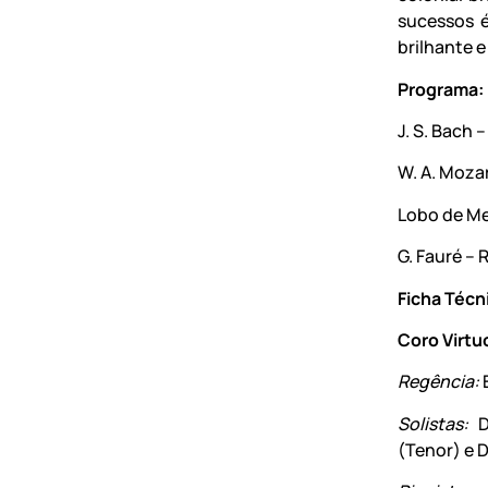
sucessos é
brilhante 
Programa:
J. S. Bach
W. A. Moza
Lobo de Me
G. Fauré –
Ficha Técn
Coro Virtu
Regência:
Solistas:
Da
(Tenor) e 