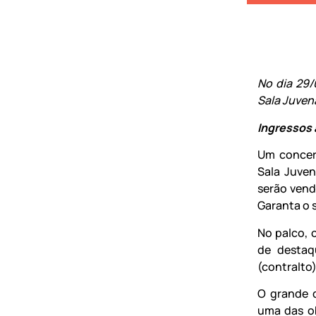
No dia 29/
Sala Juvena
Ingressos 
Um concer
Sala Juven
serão vendi
Garanta o 
No palco, 
de destaq
(contralto)
O grande 
uma das o