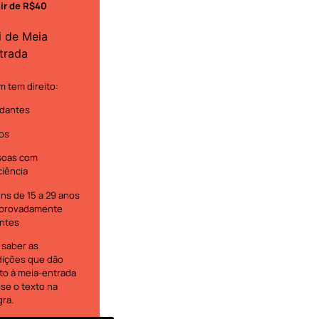
tir de R$40
i de Meia
trada
 tem direito:
dantes
os
soas com
ciência
ns de 15 a 29 anos
provadamente
ntes
 saber as
ições que dão
ito à meia-entrada
se o texto na
gra.