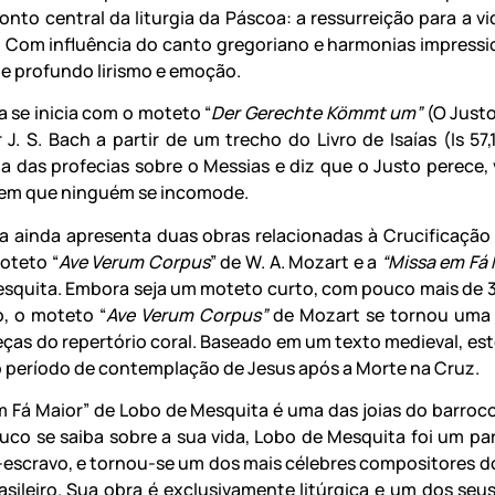
onto central da liturgia da Páscoa: a ressurreição para a vi
. Com influência do canto gregoriano e harmonias impressio
e profundo lirismo e emoção.
 se inicia com o moteto “
Der Gerechte Kömmt um”
(O Justo
 J. S. Bach a partir de um trecho do Livro de Isaías (Is 57,
a das profecias sobre o Messias e diz que o Justo perece, 
sem que ninguém se incomode.
 ainda apresenta duas obras relacionadas à Crucificação
oteto “
Ave Verum Corpus
” de W. A. Mozart e a
“Missa em Fá
squita. Embora seja um moteto curto, com pouco mais de 
, o moteto “
Ave Verum Corpus”
de Mozart se tornou uma 
eças do repertório coral. Baseado em um texto medieval, es
o período de contemplação de Jesus após a Morte na Cruz.
m Fá Maior” de Lobo de Mesquita é uma das joias do barroco
co se saiba sobre a sua vida, Lobo de Mesquita foi um par
x-escravo, e tornou-se um dos mais célebres compositores d
rasileiro. Sua obra é exclusivamente litúrgica e um dos seu