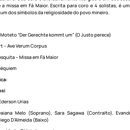
 a missa em Fá Maior. Escrita para coro e 4 solistas, é u
e um dos símbolos da religiosidade do povo mineiro.
 – Moteto “Der Gerechte kommt um” (O Justo perece)
rt – Ave Verum Corpus
squita – Missa em Fá Maior
 Réquiem
ica:
osi
Ederson Urias
iana Melo (Soprano), Sara Sagawa (Contralto), Evandr
Diego D’Almeida (Baixo)