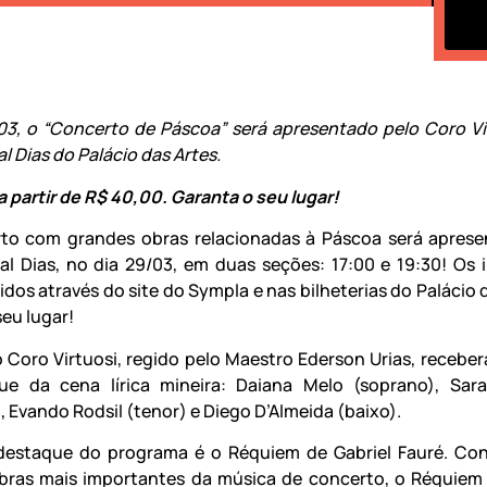
03, o “Concerto de Páscoa” será apresentado pelo Coro Vi
l Dias do Palácio das Artes.
a partir de R$ 40,00. Garanta o seu lugar!
to com grandes obras relacionadas à Páscoa será apres
al Dias, no dia 29/03, em duas seções: 17:00 e 19:30! Os 
dos através do site do Sympla e nas bilheterias do Palácio 
seu lugar!
o Coro Virtuosi, regido pelo Maestro Ederson Urias, receberá
ue da cena lírica mineira: Daiana Melo (soprano), Sar
, Evando Rodsil (tenor) e Diego D’Almeida (baixo).
destaque do programa é o Réquiem de Gabriel Fauré. Co
bras mais importantes da música de concerto, o Réquiem