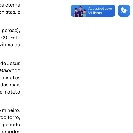
da eterna
nistas, é
 perece),
1-2). Este
vítima da
 de Jesus
 Maior”
de
3 minutos
das mais
te moteto
 mineiro.
do forro,
o período
s grandes