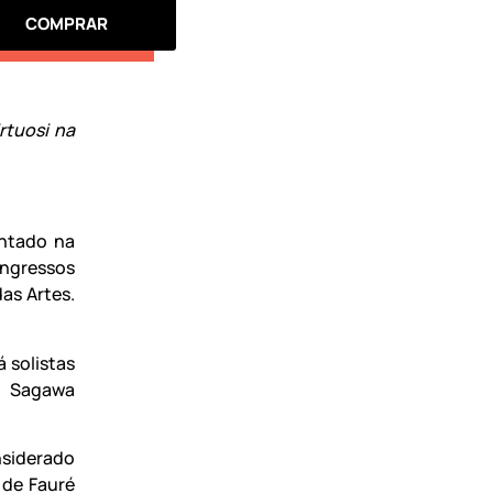
COMPRAR
rtuosi na
entado na
ingressos
das Artes.
 solistas
a Sagawa
nsiderado
 de Fauré