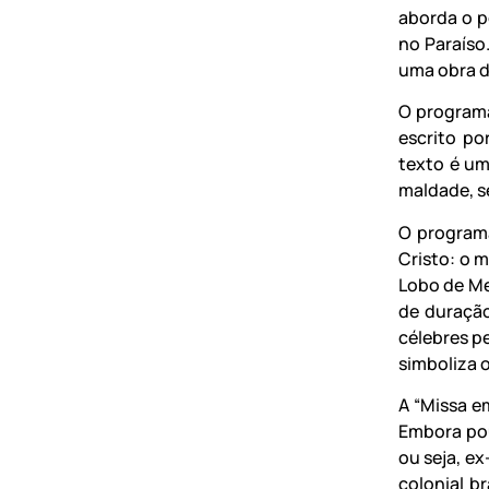
aborda o p
no Paraíso
uma obra d
O programa
escrito por
texto é um
maldade, 
O programa
Cristo: o m
Lobo de Me
de duração
célebres p
simboliza 
A “Missa e
Embora pou
ou seja, e
colonial b