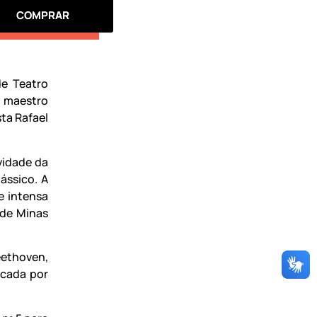
COMPRAR
de Teatro
o maestro
sta Rafael
vidade da
ássico. A
e intensa
 de Minas
eethoven,
rcada por