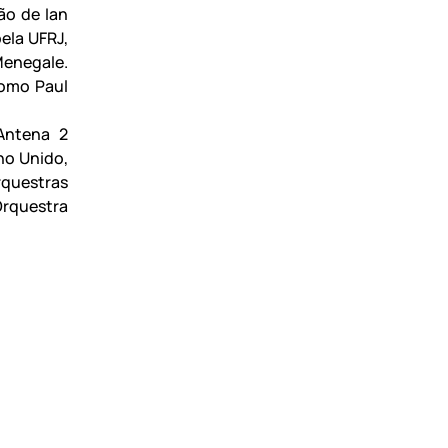
ão de Ian
ela UFRJ,
Menegale.
como Paul
Antena 2
no Unido,
orquestras
 Orquestra