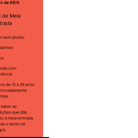
tir de R$15
i de Meia
trada
 tem direito:
dantes
os
soas com
ciência
ns de 15 a 29 anos
provadamente
ntes
 saber as
ições que dão
ito à meia-entrada
se o texto na
gra.