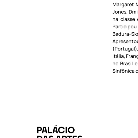
Margaret M
Jones, Dmi
na classe 
Participou
Badura-Sko
Apresento
(Portugal)
Itália, Fra
no Brasil e
Sinfônica 