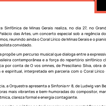
a Sinfônica de Minas Gerais realiza, no dia 27, no Gran
alácio das Artes, um concerto especial sob a regência d
os, reunindo ainda o Coral Lírico de Minas Gerais e o piani
solista convidado.
 propõe um percurso musical que dialoga entre a expressi
asileira contemporânea e a força do repertório sinfônico cl
ica por conta de O vos omnes, de Presciliano Silva, obra d
ca e espiritual, interpretada em parceria com o Coral Lírico
ia, a Orquestra apresenta a Sinfonia nº 8, de Ludwig van B
bras mais vibrantes e bem-humoradas do compositor, ma
tmica, clareza formal e energia contagiante.