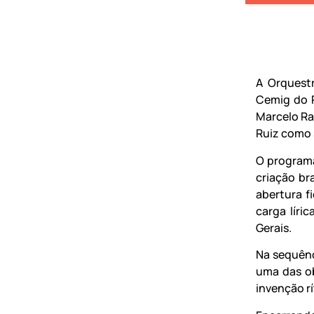
A Orquestr
Cemig do P
Marcelo Ram
Ruiz como 
O programa
criação br
abertura f
carga líri
Gerais.
Na sequênc
uma das o
invenção rí