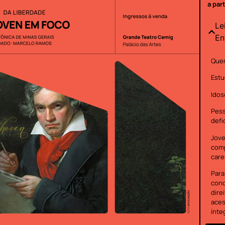
a par
Le
En
Quem
Estu
Idos
Pes
defi
Jove
com
care
Para
cond
dire
aces
ínte