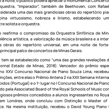
 a noite, o público poderá apreciar o monumental Concerto 
rquestra, “Imperador”, também de Beethoven, com Rafae
siderada uma das mais grandiosas obras do repertório pian
ina virtuosismo, nobreza e lirismo, estabelecendo um
re solista e orquestra.
o reafirma o compromisso da Orquestra Sinfônica de Min
ência artística, a valorização da música brasileira e a int
s obras do repertório universal, em uma noite de fort
principal palco de concertos de Minas Gerais.
z tem se estabelecido como “uma das grandes revelações 
Jornal Estado de Minas, 2018). Vencedor do prêmio espe
no XXV Concurso Nacional de Piano Souza Lima, recebeu
tinções, entre elas o Prêmio Antena 2 na XXII Semana Interna
idos (Portugal) e o 1º lugar no I Concurso Nacional de Piano
ado pela Associated Board of the Royal Schools of Music c
igiosos prêmios concedidos a alunos ingressantes no Roya
 em Londres, onde concluiu com Distinção o Master of 
ce. Na mesma instituição, recebeu o David Young Piano 