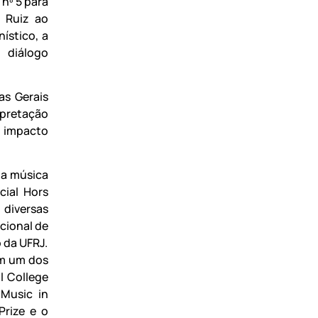
nº 5 para
l Ruiz ao
ístico, a
 diálogo
as Gerais
erpretação
e impacto
da música
cial Hors
 diversas
cional de
 da UFRJ.
om um dos
l College
Music in
Prize e o