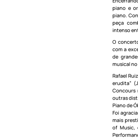
Encerrando
piano e o
piano. Con
peça comb
intenso ent
O concert
com a excel
de grande
musical no 
Rafael Rui
erudita” (
Concours 
outras dis
Piano de Ób
Foi agraci
mais prest
of Music,
Performan