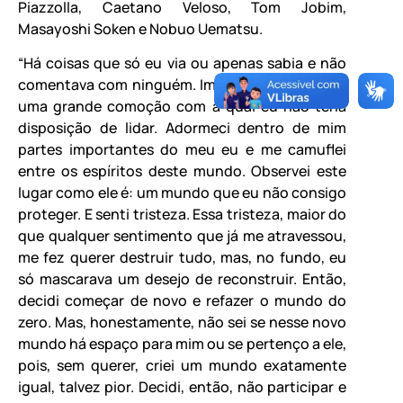
Piazzolla, Caetano Veloso, Tom Jobim,
Masayoshi Soken e Nobuo Uematsu.
“Há coisas que só eu via ou apenas sabia e não
comentava com ninguém. Imagino que causaria
uma grande comoção com a qual eu não teria
disposição de lidar. Adormeci dentro de mim
partes importantes do meu eu e me camuflei
entre os espíritos deste mundo. Observei este
lugar como ele é: um mundo que eu não consigo
proteger. E senti tristeza. Essa tristeza, maior do
que qualquer sentimento que já me atravessou,
me fez querer destruir tudo, mas, no fundo, eu
só mascarava um desejo de reconstruir. Então,
decidi começar de novo e refazer o mundo do
zero. Mas, honestamente, não sei se nesse novo
mundo há espaço para mim ou se pertenço a ele,
pois, sem querer, criei um mundo exatamente
igual, talvez pior. Decidi, então, não participar e