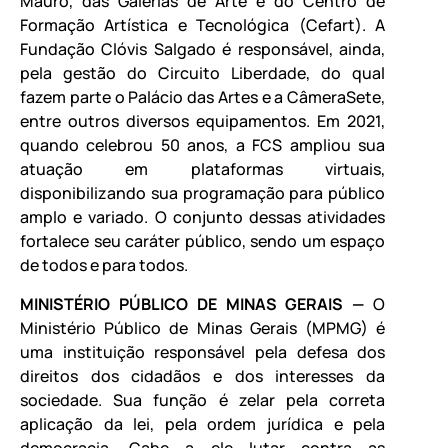
Mauro, das Galerias de Arte e do Centro de
Formação Artística e Tecnológica (Cefart). A
Fundação Clóvis Salgado é responsável, ainda,
pela gestão do Circuito Liberdade, do qual
fazem parte o Palácio das Artes e a CâmeraSete,
entre outros diversos equipamentos. Em 2021,
quando celebrou 50 anos, a FCS ampliou sua
atuação em plataformas virtuais,
disponibilizando sua programação para público
amplo e variado. O conjunto dessas atividades
fortalece seu caráter público, sendo um espaço
de todos e para todos.
MINISTÉRIO PÚBLICO DE MINAS GERAIS —
O
Ministério Público de Minas Gerais (MPMG) é
uma instituição responsável pela defesa dos
direitos dos cidadãos e dos interesses da
sociedade. Sua função é zelar pela correta
aplicação da lei, pela ordem jurídica e pela
democracia. Cabe a ele lutar contra as