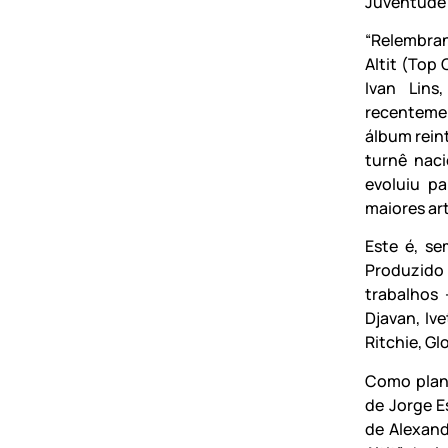
Juventude”,
“Relembran
Altit (Top
Ivan Lins
recentemen
álbum rein
turnê naci
evoluiu p
maiores art
Este é, s
Produzido 
trabalhos
Djavan, Iv
Ritchie, G
Como plane
de Jorge E
de Alexand