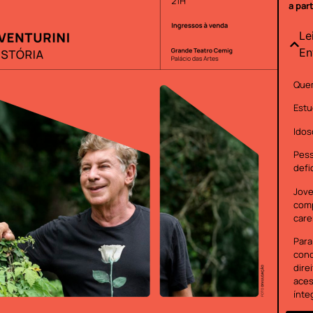
a par
Le
En
Quem
Estu
Idos
Pes
defi
Jove
com
care
Para
cond
dire
aces
ínte