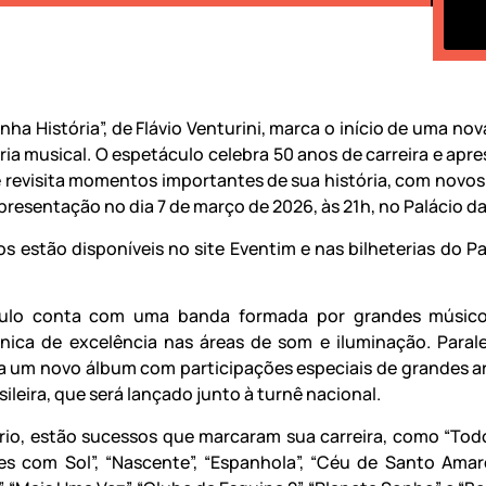
ha História”, de Flávio Venturini, marca o início de uma no
ória musical. O espetáculo celebra 50 anos de carreira e apr
e revisita momentos importantes de sua história, com novos 
resentação no dia 7 de março de 2026, às 21h, no Palácio da
os estão disponíveis no site Eventim e nas bilheterias do Pa
ulo conta com uma banda formada por grandes músic
nica de excelência nas áreas de som e iluminação. Paral
va um novo álbum com participações especiais de grandes ar
ileira, que será lançado junto à turnê nacional.
rio, estão sucessos que marcaram sua carreira, como “Tod
tes com Sol”, “Nascente”, “Espanhola”, “Céu de Santo Amaro