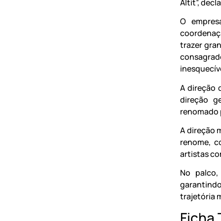
Altit”, decl
O empresá
coordenaç
trazer gran
consagrado
inesquecíve
A direção 
direção g
renomado p
A direção 
renome, c
artistas co
No palco,
garantind
trajetória 
Ficha 