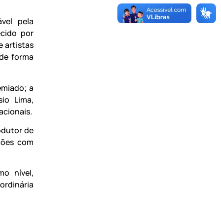
vel pela
ecido por
e artistas
 de forma
emiado; a
sio Lima,
acionais.
odutor de
ações com
o nível,
rdinária