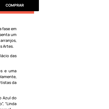
COMPRAR
va fase em
esenta um
arranjos,
s Artes.
lácio das
os e uma
elamente,
tistas da
o Azul do
”, “Linda