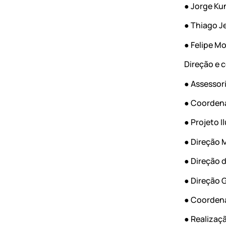
● Jorge Ku
● Thiago J
● Felipe M
Direção e 
● Assessor
● Coordena
● Projeto 
● Direção M
● Direção d
● Direção G
● Coordena
● Realizaç