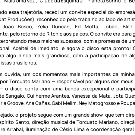
 “Mais Uma Vez”, “Clube da Esquina 2”, “Planeta Sonho” e “B
do essa trajetória, recebi um convite especial do empresá
 Cat Produções), reconhecido pelo trabalho ao lado de arti
, João Bosco, Zélia Duncan, Ed Motta, Lobão, Blitz
te, pelo retorno de Ritchie aos palcos. O convite era para 
terpretando meus maiores sucessos, com a promessa de u
onal. Aceitei de imediato, e agora o disco está pronto! 
ara algo ainda mais grandioso, com a participação de a
istas brasileiros.
em dúvida, um dos momentos mais importantes da minha 
por Torcuato Mariano — responsável por alguns dos meus
 — o disco conta com uma banda excepcional e particip
ete Sangalo, Guilherme Arantes, Vanessa da Mata, Jota Quest
loria Groove, Ana Cañas, Gabi Melim, Ney Matogrosso e Roupa
jado, o projeto segue com um grande show, que tem dire
spírito Santo, direção musical de Torcuato Mariano, direçã
re Arrabal, iluminação de Césio Lima e coordenação geral