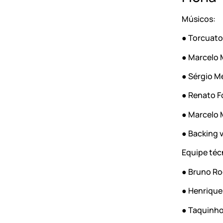
Músicos:
● Torcuato
● Marcelo 
● Sérgio Me
● Renato F
● Marcelo M
● Backing 
Equipe téc
● Bruno Ro
● Henrique
● Taquinho