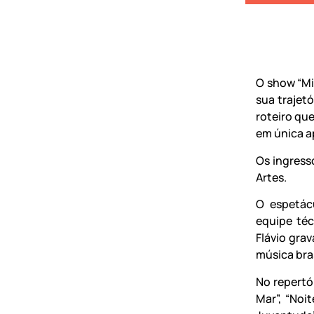
O show “Min
sua trajet
roteiro qu
em única ap
Os ingress
Artes.
O espetác
equipe téc
Flávio gra
música bras
No repertó
Mar”, “Noi