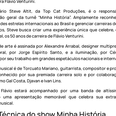
ara Flávio Venturini.
rio Steve Altit, da Top Cat Produções, é o responsá
ão geral da turnê “Minha História”. Amplamente reconh
des estrelas internacionais ao Brasil e gerenciar carreiras d
s, Steve busca criar uma experiência única que celebre,
l, os 50 anos de carreira de Flávio Venturini.
de arte é assinada por Alexandre Arrabal, designer multipr
eral, por Jorge Espírito Santo, e a iluminação, por Cé
or seu trabalho em grandes espetáculos nacionais e intern
musical é de Torcuato Mariano, guitarrista, compositor e pr
onhecido por sua premiada carreira solo e por colabor
mo Gal Costa, Djavan e Ivan Lins.
 Flávio estará acompanhado por uma banda de altíssim
o uma apresentação memorável que celebra sua extrao
musical.
Técnica do show Minha História