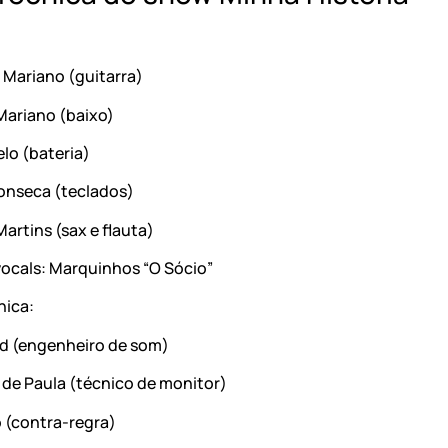
 Mariano (guitarra)
Mariano (baixo)
lo (bateria)
onseca (teclados)
artins (sax e flauta)
vocals: Marquinhos “O Sócio”
nica:
d (engenheiro de som)
 de Paula (técnico de monitor)
 (contra-regra)