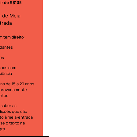
tir de R$135
i de Meia
trada
 tem direito:
dantes
os
soas com
ciência
ns de 15 a 29 anos
provadamente
ntes
 saber as
ições que dão
ito à meia-entrada
se o texto na
gra.