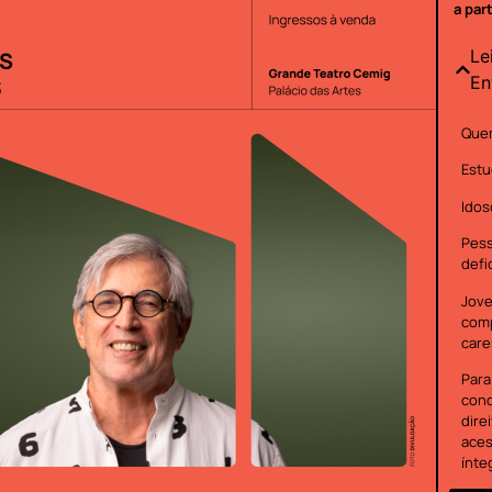
a par
Le
En
Quem
Estu
Idos
Pes
defi
Jove
com
care
Para
cond
dire
aces
ínte