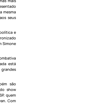
emas mais
resentado
 Da mesma
 aos seus
olítica e
cronizado
om Simone
combativa
eada está
 grandes
mbém são
 do show
-SP, quem
Ivan. Com