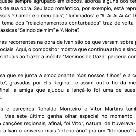
, quase sempre agrupado em blocos, aborda alguns dos t
s de sua obra. Seu lado romântico, por exemplo, está rep
ssos “O amor é o meu país”, “Iluminados” e “Ai Ai Ai Ai Ai”.
o tema dos “relacionamentos conturbados” traz de volta
ássicas “Saindo de mim” e “A Noite”.
as recorrentes na obra de Ivan são os que versam sobre p
ociais. Aqui, o compositor mostra que continua ativo e sin
s atuais ao trazer a inédita “Meninos de Gaza”, parceria c
.
sa que se junta a emocionante “Aos nossos filhos” e a 
te”, gravadas por Elis Regina… e assim outro fio da m
final, a amiga que ajudou a lançá-lo foi uma de suas
.
tas e parceiros Ronaldo Monteiro e Vítor Martins ta
s. Mas este último ganha olhar especial no momento
 canções regionais, afinal, foi Vítor, natural de Ituverava
 a Ivan o universo mais “interiorâno” pra um “litorâneo” 