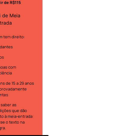
tir de R$115
i de Meia
trada
 tem direito:
dantes
os
soas com
ciência
ns de 15 a 29 anos
provadamente
ntes
 saber as
ições que dão
ito à meia-entrada
se o texto na
gra.