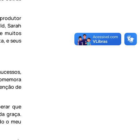
produtor
ld, Sarah
 e muitos
a, e seus
sucessos,
 comemora
tenção de
.
perar que
da graça.
odo o meu