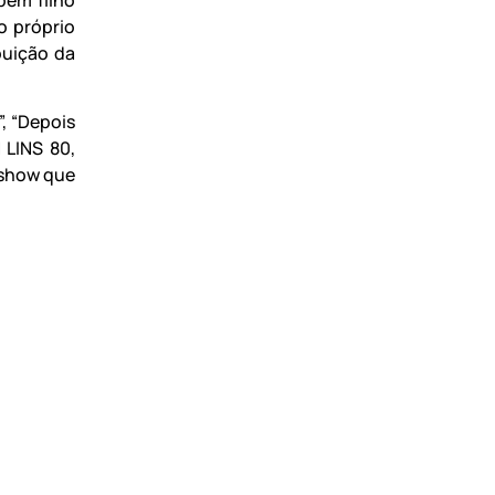
o próprio
buição da
, “Depois
 LINS 80,
 show que