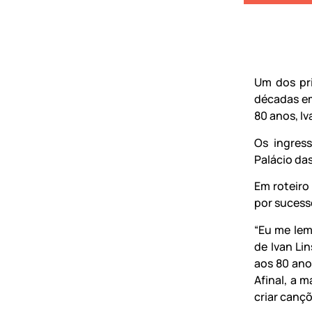
Um dos pri
décadas em
80 anos, Iv
Os ingress
Palácio das
Em roteiro
por sucess
“Eu me lem
de Ivan Li
aos 80 ano
Afinal, a 
criar cançõ