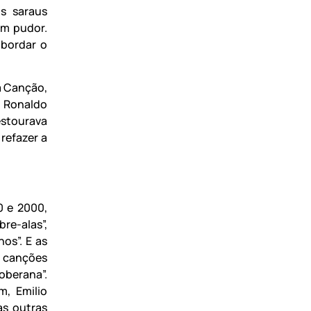
s saraus
em pudor.
abordar o
da Canção,
o Ronaldo
estourava
refazer a
0 e 2000,
e-alas”,
os”. E as
 canções
oberana”.
m, Emilio
as outras