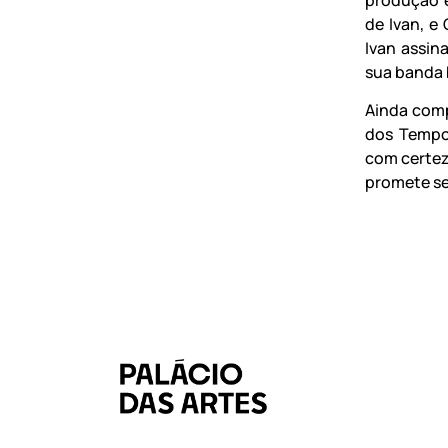
de Ivan, e
Ivan assin
sua banda 
Ainda comp
dos Tempor
com certez
promete se