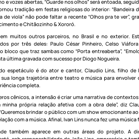
smo e vozes abertas, “Guarde nos olhos” será entoada, segui
ornou tradição em festas religiosas do interior: “Bandeira d
a de viola” não pode faltar a recente “Olhos pra te ver”, gr
cimento e Chitãozinho & Xororó.
em muitos outros parceiros, no Brasil e no exterior. Es
dos por três deles: Paulo César Pinheiro, Celso Viáfor
o bloco que traz sambas como “Porta entreaberta”, “Emol
esta última gravada com sucesso por Diogo Nogueira.
do espetáculo é do ator e cantor, Claudio Lins, filho de 
sua longa trajetória entre teatro e música para envolver 
iência completa.
ros cênicos, a intensão é criar uma narrativa de contextos
 minha própria relação afetiva com a obra dele”, diz Cla
“Queremos brindar o público com um show emocionante ao
elação com a música. Afinal, Ivan Lins nunca fez uma música f
dade também aparece em outras áreas do projeto. A di
stá sob responsabilidade de João Lins, empresário e tam