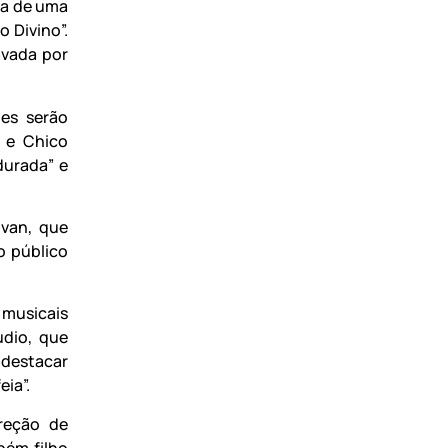
da de uma
o Divino”.
avada por
tes serão
a e Chico
durada” e
Ivan, que
o público
 musicais
udio, que
 destacar
eia”.
reção de
bém filho