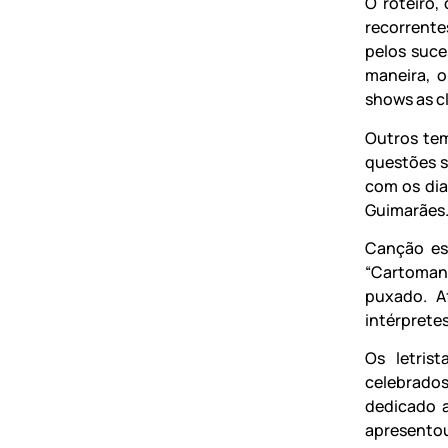
O roteiro
recorrente
pelos suce
maneira, 
shows as cl
Outros tem
questões s
com os dia
Guimarães
Canção es
“Cartoman
puxado. A
intérpretes
Os letris
celebrado
dedicado a
apresentou