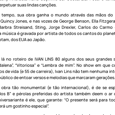
erpetuar suas lindas canções.
tempo, sua obra ganha o mundo através das mãos do 
Quincy Jones, e nas vozes de George Benson, Ella Fitzgera
arbra Streisand, Sting, Jorge Drexler, Carlos do Carmo
a música é gravada por artista de todos os cantos do planet
tam, dos EUA ao Japão.
 lá no roteiro de IVAN LINS 80 alguns dos seus grandes 
alena”, “Vitoriosa” e “Lembra de mim”. No show em que
os de vida (e 55 de carreira), Ivan Lins não tem nenhuma in
 público de entoar versos e melodias que marcaram gerações
obra tão monumental (e tão internacional), é de se es
dos B” e pérolas preferidas do artista também deem o ar 
aniversariante é ele, que garante: “O presente será para t
erá um gostinho especial”.