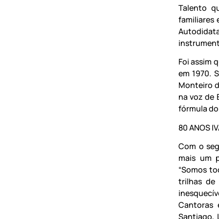
Talento q
familiares
Autodidat
instrument
Foi assim q
em 1970. S
Monteiro d
na voz de 
fórmula do
80 ANOS IV
Com o segu
mais um p
“Somos tod
trilhas d
inesquecív
Cantoras 
Santiago, 