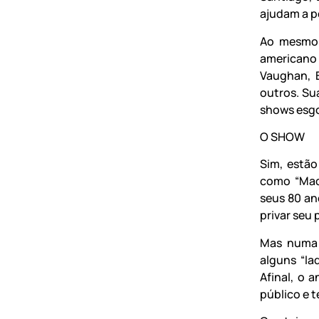
ajudam a p
Ao mesmo 
americano 
Vaughan, B
outros. Su
shows esgo
O SHOW
Sim, estão
como “Mad
seus 80 an
privar seu
Mas numa 
alguns “la
Afinal, o 
público e t