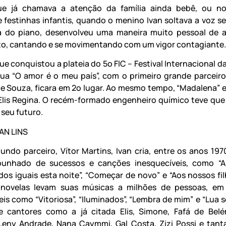
ue já chamava a atenção da família ainda bebê, ou no
 e festinhas infantis, quando o menino Ivan soltava a voz s
a do piano, desenvolveu uma maneira muito pessoal de 
o, cantando e se movimentando com um vigor contagiante.
ue conquistou a plateia do 5o FIC – Festival Internacional 
ua “O amor é o meu país”, com o primeiro grande parceir
e Souza, ficara em 2o lugar. Ao mesmo tempo, “Madalena” 
Elis Regina. O recém-formado engenheiro químico teve que 
 seu futuro.
AN LINS
ndo parceiro, Vítor Martins, Ivan cria, entre os anos 197
unhado de sucessos e canções inesquecíveis, como “Abr
os iguais esta noite”, “Começar de novo” e “Aos nossos filh
e novelas levam suas músicas a milhões de pessoas, em
eis como “Vitoriosa”, “Iluminados”, “Lembra de mim” e “Lua s
e cantores como a já citada Elis, Simone, Fafá de Belé
Leny Andrade, Nana Caymmi, Gal Costa, Zizi Possi e tant