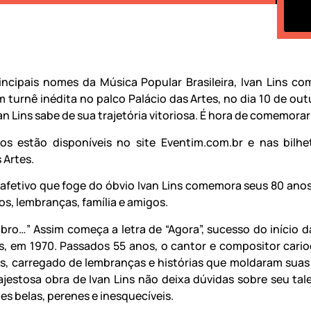
ncipais nomes da Música Popular Brasileira, Ivan Lins c
 turnê inédita no palco Palácio das Artes, no dia 10 de out
an Lins sabe de sua trajetória vitoriosa. É hora de comemorar
os estão disponíveis no site Eventim.com.br e nas bilhe
 Artes.
 afetivo que foge do óbvio Ivan Lins comemora seus 80 ano
os, lembranças, família e amigos.
bro…” Assim começa a letra de “Agora”, sucesso do início da
ns, em 1970. Passados 55 anos, o cantor e compositor cari
s, carregado de lembranças e histórias que moldaram suas
majestosa obra de Ivan Lins não deixa dúvidas sobre seu tal
es belas, perenes e inesquecíveis.