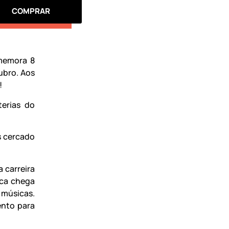
COMPRAR
omemora 8
ubro. Aos
!
terias do
s cercado
 carreira
oca chega
 músicas.
ento para