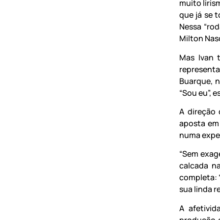
muito liri
que já se t
Nessa “rod
Milton Nas
Mas Ivan t
representa
Buarque, n
“Sou eu”, 
A direção 
aposta em 
numa exper
“Sem exage
calcada na
completa: 
sua linda r
A afetivi
produção e