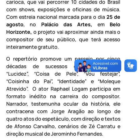
carioca,
que vai percorrer 10 cidades do Brasil
com shows, exposições e oficinas de música.
Com estreia nacional marcada para o dia
25 de
agosto
, no
Palácio das Artes,
em
Belo
Horizonte,
o projeto vai aproximar ainda mais o
compositor de seu público, que terá acesso
inteiramente gratuito.
O repertório
promove um passeio por cinco
décadas de sucessos como “Malandro”,
“Lucidez”, “Coisa de Pele”, “Vou festejar”,
“Coisinha do Pai”, “Identidade” e “Moleque
Atrevido”. O ator Raphael Logam participa em
formato inédito na carreira do compositor.
Narrador, testemunha ocular da história, ele
contracena com Jorge Aragão ao longo de
quatro atos do espetáculo, com direção e textos
de Afonso Carvalho, cenários de Zé Carratu e
direção musical de Jerominho Fernandes.