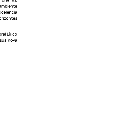
 Brahms,
 ambiente
xcelência
rizontes
ral Lírico
 sua nova