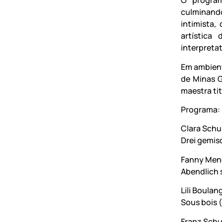
O program
culminando
intimista,
artística
interpretat
Em ambiente
de Minas G
maestra tit
Programa:
Clara Sch
Drei gemisc
Fanny Men
Abendlich 
Lili Boulan
Sous bois 
Franz Schu