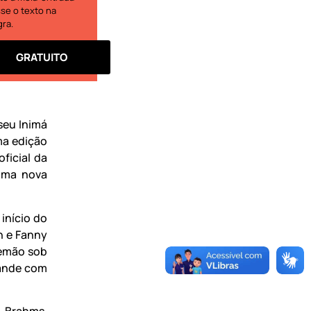
se o texto na
gra.
GRATUITO
seu Inimá
ma edição
ficial da
 uma nova
início do
n e Fanny
lemão sob
pande com