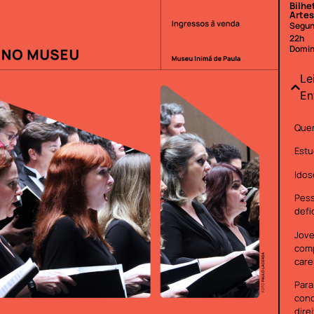
Bilhe
Artes
Segun
22h
Domin
Le
En
Quem
Estu
Idos
Pes
defi
Jove
com
care
Para
cond
dire