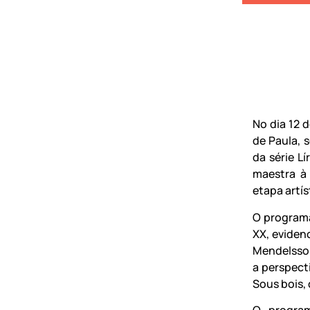
No dia 12 
de Paula, 
da série L
maestra à
etapa artís
O programa
XX, eviden
Mendelssoh
a perspect
Sous bois, 