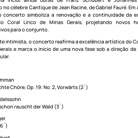
a inclui ainda obras de Franz Schubert e Johannes
 no célebre Cantique de Jean Racine, de Gabriel Fauré. Em
 o concerto simboliza a renovação e a continuidade da e
 do Coral Lírico de Minas Gerais, projetando novos ho
ivos para o conjunto.
 intimista, o concerto reafirma a excelência artística do Co
erais e marca o início de uma nova fase sob a direção de
ular.
umman
hte Chöre, Op. 19: No. 2, Vorwärts (2´)
delssohn
schon rauscht der Wald (3´)
ger
(6´)
bert