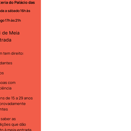
teria do Palácio das
da a sábado 16h às
go 17h às 21h
i de Meia
trada
 tem direito:
dantes
os
soas com
ciência
ns de 15 a 29 anos
provadamente
ntes
 saber as
ições que dão
ito à meia-entrada