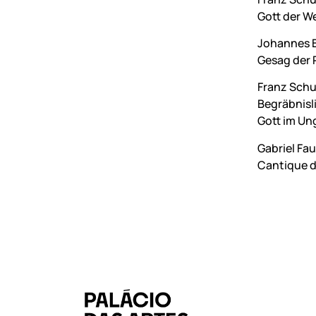
Gott der We
Johannes 
Gesag der P
Franz Schu
Begräbnisli
Gott im Ung
Gabriel Fau
Cantique d