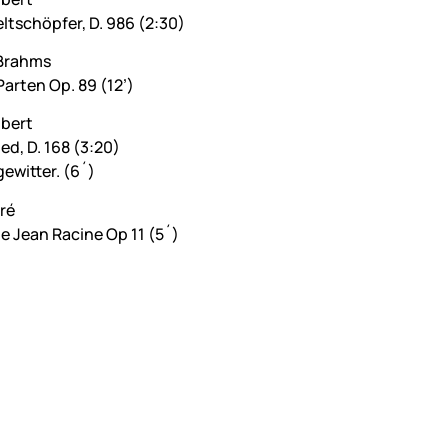
ltschöpfer, D. 986 (2:30)
Brahms
arten Op. 89 (12’)
bert
ed, D. 168 (3:20)
ewitter. (6´)
ré
e Jean Racine Op 11 (5´)