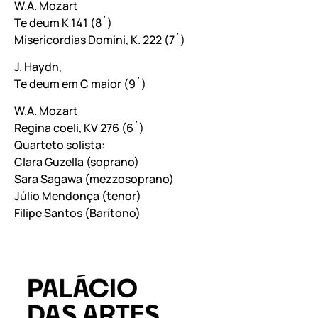
W.A. Mozart
Te deum K 141 (8´)
Misericordias Domini, K. 222 (7´)
J. Haydn,
Te deum em C maior (9´)
W.A. Mozart
Regina coeli, KV 276 (6´)
Quarteto solista:
Clara Guzella (soprano)
Sara Sagawa (mezzosoprano)
Júlio Mendonça (tenor)
Filipe Santos (Barítono)