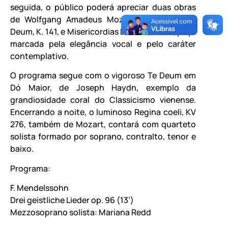
seguida, o público poderá apreciar duas obras
de Wolfgang Amadeus Mozart: o jubiloso Te
Deum, K. 141, e Misericordias Domini, K. 222, peça
marcada pela elegância vocal e pelo caráter
contemplativo.
O programa segue com o vigoroso Te Deum em
Dó Maior, de Joseph Haydn, exemplo da
grandiosidade coral do Classicismo vienense.
Encerrando a noite, o luminoso Regina coeli, KV
276, também de Mozart, contará com quarteto
solista formado por soprano, contralto, tenor e
baixo.
Programa:
F. Mendelssohn
Drei geistliche Lieder op. 96 (13’)
Mezzosoprano solista: Mariana Redd