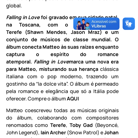
global.
Falling in Love
foi gravado em sua cidade natal,
na Toscana, com o produtor Martin
Terefe (Shawn Mendes, Jason Mraz) e um
conjunto de músicos de classe mundial. O
álbum conecta Matteo às suas raízes enquanto
captura o espírito do romance
atemporal.
Falling in Love
marca uma nova era
para Matteo, misturando sua herança
clássica
italiana com o pop moderno, trazendo um
gostinho da “la dolce vita”. O álbum é permeado
pela romance e elegância que só a Itália pode
oferecer. Compre o álbum
AQUI
Matteo coescreveu todas as músicas originais
do álbum, colaborando com compositores
renomados como
Terefe
,
Toby Gad
(Beyoncé,
John Legend),
Iain Archer
(Snow Patrol) e
Johan