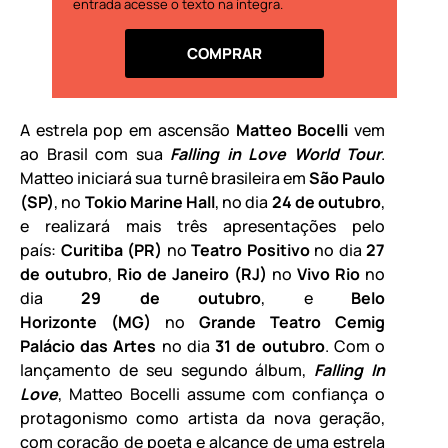
entrada acesse o texto na íntegra.
COMPRAR
A estrela pop em ascensão
Matteo Bocelli
vem
ao Brasil com sua
Falling in Love World Tour
.
Matteo iniciará sua turnê brasileira em
São Paulo
(SP)
, no
Tokio Marine Hall
, no dia
24 de outubro
,
e realizará mais três apresentações pelo
país:
Curitiba (PR)
no
Teatro Positivo
no dia
27
de outubro
,
Rio de Janeiro (RJ)
no
Vivo Rio
no
dia
29 de outubro
, e
Belo
Horizonte
(MG)
no
Grande Teatro Cemig
Palácio das Artes
no dia
31 de outubro
. Com o
lançamento de seu segundo álbum,
Falling In
Love
, Matteo Bocelli assume com confiança o
protagonismo como artista da nova geração,
com coração de poeta e alcance de uma estrela