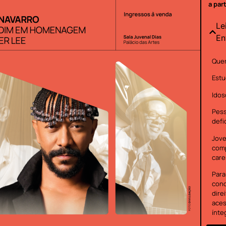
a par
Le
En
Quem
Estu
Idos
Pes
defi
Jove
com
care
Para
cond
dire
aces
ínte