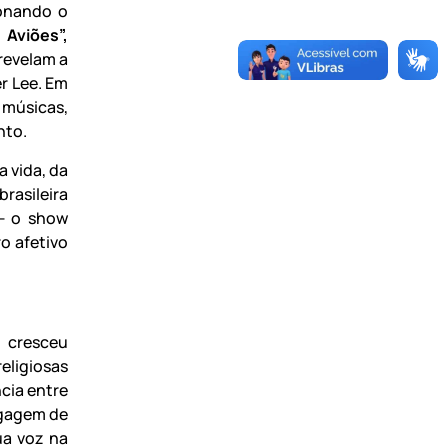
ionando o
Aviões”,
revelam a
r Lee. Em
 músicas,
nto.
 vida, da
rasileira
— o show
o afetivo
o cresceu
eligiosas
cia entre
bagagem de
ua voz na