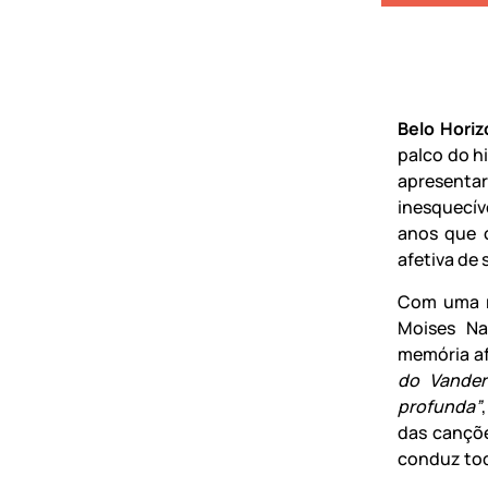
Belo Hori
palco do h
apresenta
inesquecív
anos que 
afetiva de 
Com uma r
Moises Na
memória af
do Vander
profunda”
das cançõe
conduz tod