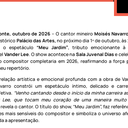
zonte, outubro de 2026
– O cantor mineiro
Moisés Navarr
istórico
Palácio das Artes,
no próximo dia 1º de outubro, às 
r o espetáculo
“Meu Jardim”
, tributo emocionante à
el
Vander Lee
. O show acontece na
Sala Juvenal Dias
e cele
o compositor completaria em 2026, reafirmando a força 
seu repertório.
elação artística e emocional profunda com a obra de Va
varro constrói um espetáculo íntimo, delicado e carr
etiva.
“Venho cantando desde o início da minha carreira a
 Lee, que tocam meu coração de uma maneira muito s
, revela o cantor. O título do show, “Meu Jardim”, faz referê
s mais sensíveis do compositor e simboliza o universo af
a a apresentação.