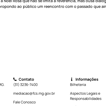
 a Noel Rosa que não se limita à reverência, mas ousa dialo
propondo ao público um reencontro com o passado que ai
Contato
Informações
MG.
(31) 3236-7400
Bilheteria
mediacao@fcs.mg.gov.br
Aspectos Legais e
Responsabilidades
Fale Conosco