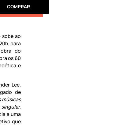
COMPRAR
o
sobe ao
20h, para
 obra do
bra os 60
poética e
nder Lee,
egado de
s músicas
ingular,
ncia a uma
etivo que