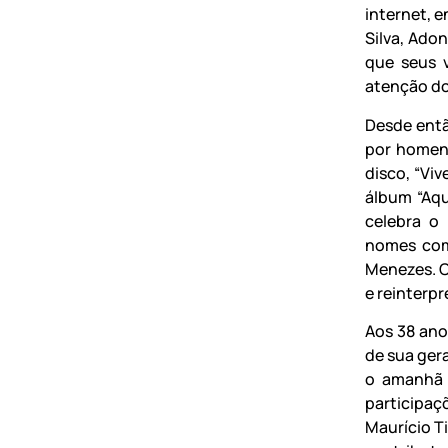
internet, 
Silva, Ado
que seus v
atenção do 
Desde entã
por homena
disco, “Viv
álbum “Aqu
celebra o
nomes com
Menezes. C
e reinterpr
Aos 38 ano
de sua ger
o amanhã 
participa
Maurício T