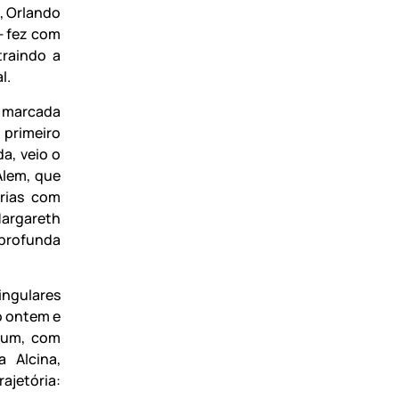
, Orlando
— fez com
traindo a
l.
, marcada
 primeiro
da, veio o
Alem, que
rias com
Margareth
 profunda
ingulares
o ontem e
bum, com
a Alcina,
ajetória: