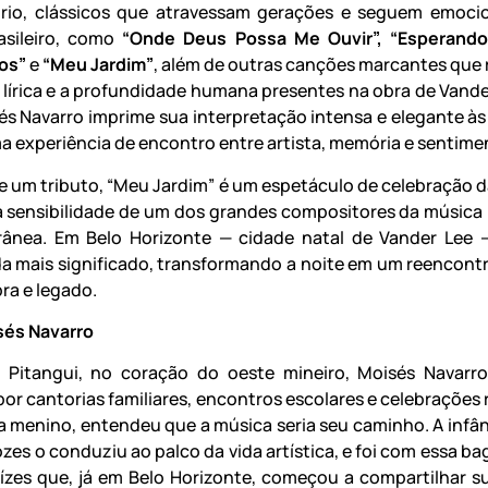
ório, clássicos que atravessam gerações e seguem emoc
asileiro, como
“Onde Deus Possa Me Ouvir”, “Esperando 
os”
e
“Meu Jardim”
, além de outras canções marcantes que 
 lírica e a profundidade humana presentes na obra de Vande
és Navarro imprime sua interpretação intensa e elegante às
a experiência de encontro entre artista, memória e sentime
e um tributo, “Meu Jardim” é um espetáculo de celebração da
a sensibilidade de um dos grandes compositores da música b
ânea. Em Belo Horizonte — cidade natal de Vander Lee 
a mais significado, transformando a noite em um reencontr
ra e legado.
sés Navarro
e Pitangui, no coração do oeste mineiro, Moisés Navarr
or cantorias familiares, encontros escolares e celebrações r
a menino, entendeu que a música seria seu caminho. A infân
ozes o conduziu ao palco da vida artística, e foi com essa 
aízes que, já em Belo Horizonte, começou a compartilhar s