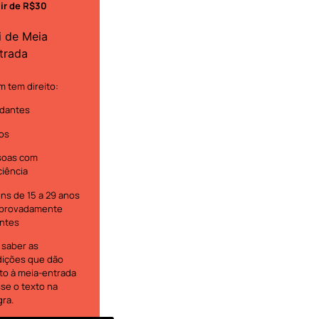
tir de R$30
i de Meia
trada
 tem direito:
dantes
os
soas com
ciência
ns de 15 a 29 anos
provadamente
ntes
 saber as
ições que dão
ito à meia-entrada
se o texto na
gra.