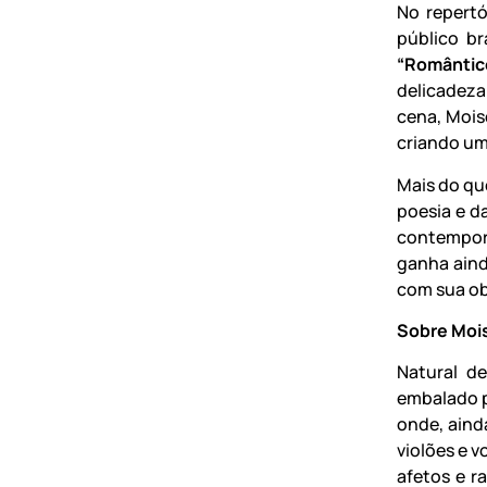
No repert
público br
“Romântic
delicadeza
cena, Mois
criando um
Mais do qu
poesia e d
contempor
ganha aind
com sua ob
Sobre Moi
Natural d
embalado p
onde, aind
violões e v
afetos e r