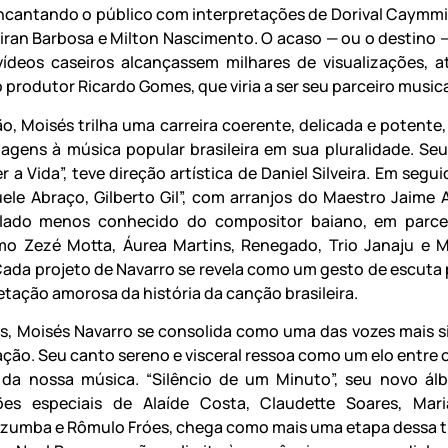
encantando o público com interpretações de Dorival Caymmi
niran Barbosa e Milton Nascimento. O acaso — ou o destino 
ídeos caseiros alcançassem milhares de visualizações, a
produtor Ricardo Gomes, que viria a ser seu parceiro musica
o, Moisés trilha uma carreira coerente, delicada e potente
gens à música popular brasileira em sua pluralidade. Seu
er a Vida”, teve direção artística de Daniel Silveira. Em segui
ele Abraço, Gilberto Gil”, com arranjos do Maestro Jaime 
 lado menos conhecido do compositor baiano, em parce
o Zezé Motta, Áurea Martins, Renegado, Trio Janaju e 
ada projeto de Navarro se revela como um gesto de escuta
etação amorosa da história da canção brasileira.
s, Moisés Navarro se consolida como uma das vozes mais s
ação. Seu canto sereno e visceral ressoa como um elo entre 
da nossa música. “Silêncio de um Minuto”, seu novo ál
ções especiais de Alaíde Costa, Claudette Soares, Mari
izumba e Rômulo Fróes, chega como mais uma etapa dessa tr