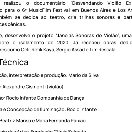
 realizou o documentário “Desvendando Violão Exp
o para o 6º MusicFilm Festival em Buenos Aires e Los A
ambém se dedica ao teatro, cria trilhas sonoras e par
es cênicas.
, desenvolve o projeto “Janelas Sonoras do Violão”, uma
obre o isolamento de 2020. Já recebeu obras dedi
es como Celil Refik Kaya, Sérgio Assad e Tim Rescala.
 Técnica
ão, interpretação e produção: Mário da Silva
 Alexandre Gismonti (violão)
ão: Rocio Infante Companhia de Dança
a e Concepção de Iluminação: Rocio Infante
: Beatriz Manso e Maria Fernanda Paixão
ácio das Artes, Fundação Clóvis Salgado