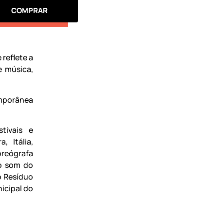
COMPRAR
reflete a
e música,
mporânea
tivais e
, Itália,
oreógrafa
 o som do
o Resíduo
icipal do