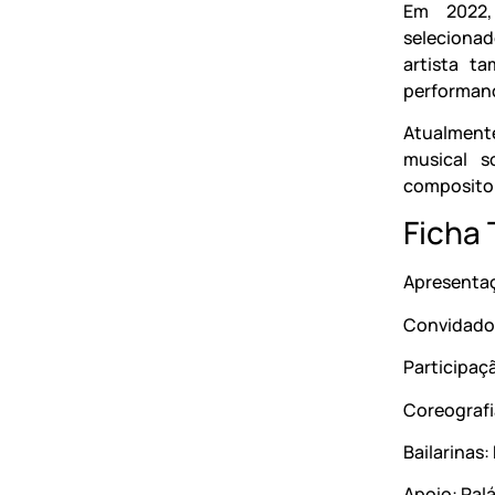
Em 2022,
selecionad
artista t
performanc
Atualmente
musical s
compositor
Ficha
Apresentaç
Convidado:
Participaç
Coreografi
Bailarinas
Apoio: Pal