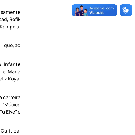
osamente
ad, Refik
 Kampela,
, que, ao
 Infante
 e Maria
fik Kaya,
 carreira
 “Música
u Elve” e
Curitiba.