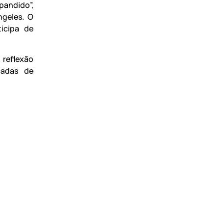
andido”,
ngeles. O
ticipa de
 reflexão
cadas de