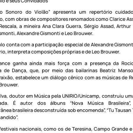
lo e seus Convidados
o Sonoro do Violão” apresenta um repertório cuidad
o, com obras de compositores renomados como Clarice Ass
Rescala, a mineira Ana Clara Guerra, Sérgio Assad, Arthur
smonti, Alexandre Gismonti e Leo Brouwer.
lo conta com a participação especial de Alexandre Gismonti
rio, interpreta composições próprias e de Leo Brouwer.
ance ganha ainda mais força com a presença da Rocio
 de Dança, que, por meio das bailarinas Beatriz Manso
aixão, estabelece um diálogo cênico com as músicas de Re
Brouwer.
ilva, doutor em Música pela UNIRIO/Unicamp, construiu uma
tada. É autor dos álbuns “Nova Música Brasileira”,
nea brasileira desconstruída sob encomenda”, “Tu Tausan T
pandido”.
estivais nacionais, como os de Teresina, Campo Grande e 