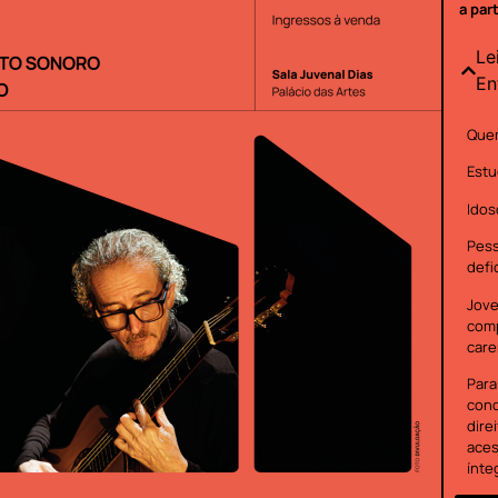
a par
Le
En
Quem
Estu
Idos
Pes
defi
Jove
com
care
Para
cond
dire
aces
ínte