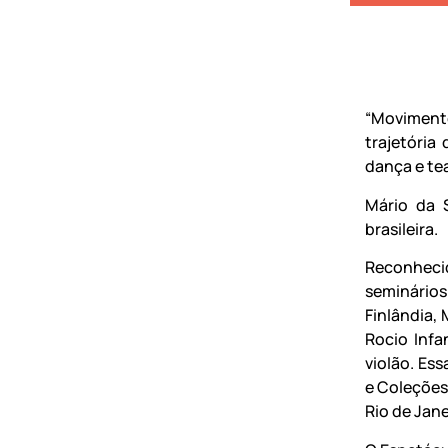
“Movimento
trajetória
dança e te
Mário da 
brasileira.
Reconheci
seminário
Finlândia,
Rocio Infa
violão. Es
e Coleções
Rio de Jane