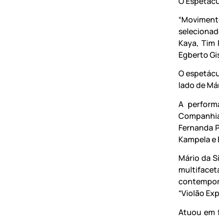
O Espetácu
“Moviment
selecionad
Kaya, Tim 
Egberto Gi
O espetácu
lado de Má
A perform
Companhia
Fernanda P
Kampela e 
Mário da S
multiface
contemporâ
“Violão Ex
Atuou em f