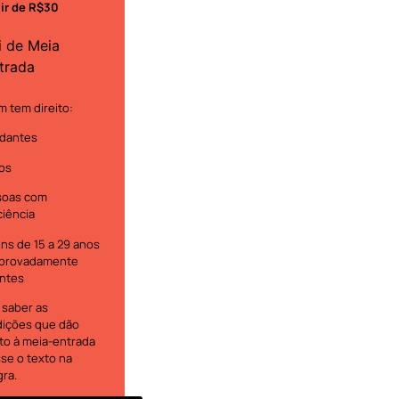
tir de R$30
i de Meia
trada
 tem direito:
dantes
os
soas com
ciência
ns de 15 a 29 anos
provadamente
ntes
 saber as
ições que dão
ito à meia-entrada
se o texto na
gra.