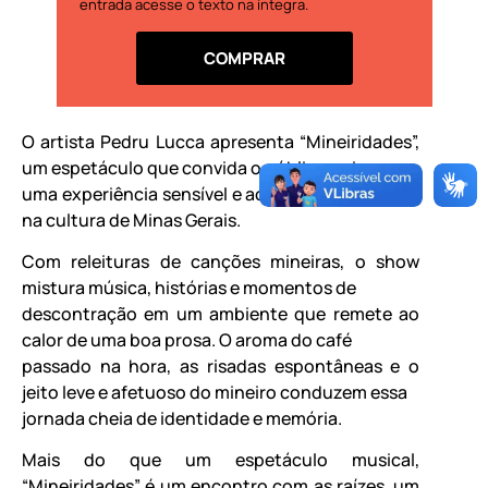
entrada acesse o texto na íntegra.
COMPRAR
O artista Pedru Lucca apresenta “Mineiridades”,
um espetáculo que convida o público a viver
uma experiência sensível e acolhedora inspirada
na cultura de Minas Gerais.
Com releituras de canções mineiras, o show
mistura música, histórias e momentos de
descontração em um ambiente que remete ao
calor de uma boa prosa. O aroma do café
passado na hora, as risadas espontâneas e o
jeito leve e afetuoso do mineiro conduzem essa
jornada cheia de identidade e memória.
Mais do que um espetáculo musical,
“Mineiridades” é um encontro com as raízes, um