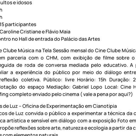
ultos e idosos
4h
h
15 participantes
aroline Cristiane e Flávio Maia
ntro no Hall de entrada do Palácio das Artes
ne Clube Música na Tela Sessão mensal do Cine Clube Música
 em parceria com o CHM, com exibição de filme sobre o
seguida de roda de conversa mediada pelo educativo. A
liar a experiência do público por meio do diálogo entr
eflexão coletiva. Público: livre Horário: 15h Duração: 
lotação do espaço Mediação: Gabriel Lopo Local: Cine 
fing completo enviado pelo cinema ( vale a pena por aqui?)
os de Luz – Oficina de Experimentação em Cianotipia
Ecos de Luz convida o público a experimentar a técnica da c
ca artística e sensível em diálogo com a exposição Foto em
ropõe reflexões sobre arte, natureza e ecologia a partir da 
 com elementos naturais.