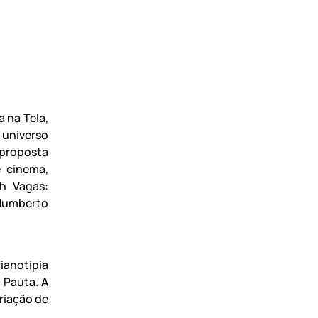
 na Tela,
 universo
 proposta
e cinema,
2h Vagas:
Humberto
ianotipia
 Pauta. A
criação de