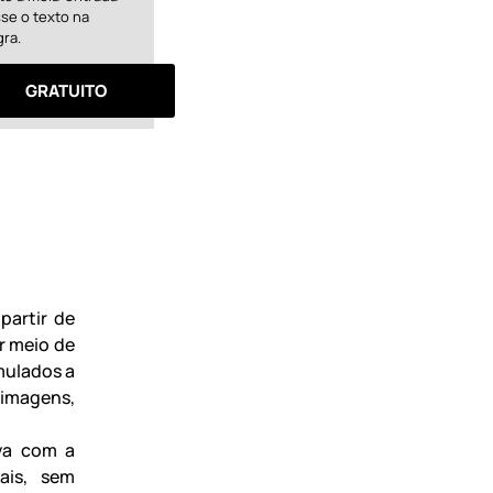
se o texto na
gra.
GRATUITO
partir de
r meio de
imulados a
 imagens,
iva com a
ais, sem