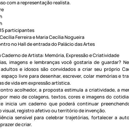
o com a representação realista.
re
4h
h
15 participantes
ecília Ferreira e Maria Cecília Nogueira
ntro no Hall de entrada do Palácio das Artes
u Caderno de Artista: Memória, Expressão e Criatividade
rias, imagens e lembranças você gostaria de guardar? N
 adultos e idosos são convidados a criar seu próprio C
m espaço livre para desenhar, escrever, colar memórias e tr
s de vida em expressão artística.
ntro acolhedor, a proposta estimula a criatividade, a me
por meio de colagens, textos, cores e imagens do cotidi
nte inicia um caderno que poderá continuar preenchend
 visual, registro afetivo ou território de invenção.
ência sensível para celebrar trajetórias, fortalecer a aut
 prazer de criar.