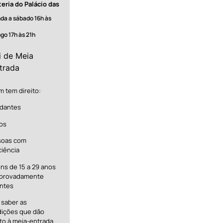
teria do Palácio das
da a sábado 16h às
go 17h às 21h
i de Meia
trada
 tem direito:
dantes
os
soas com
ciência
ns de 15 a 29 anos
provadamente
ntes
 saber as
ições que dão
ito à meia-entrada