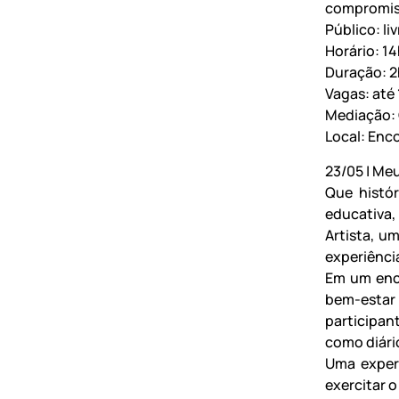
compromiss
Público: liv
Horário: 1
Duração: 2
Vagas: até 
Mediação: C
Local: Enco
23/05 | Me
Que histó
educativa,
Artista, u
experiência
Em um enco
bem-estar 
participa
como diário
Uma experi
exercitar o