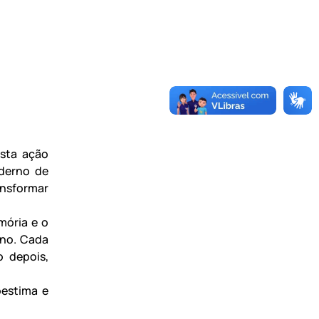
esta ação
aderno de
ansformar
mória e o
ano. Cada
o depois,
oestima e