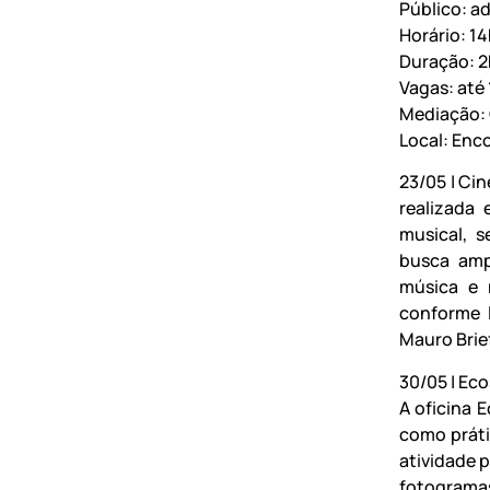
Público: ad
Horário: 1
Duração: 2
Vagas: até 
Mediação: C
Local: Enco
23/05 | Ci
realizada
musical, 
busca amp
música e r
conforme 
Mauro Brie
30/05 | Ec
A oficina 
como práti
atividade p
fotogramas