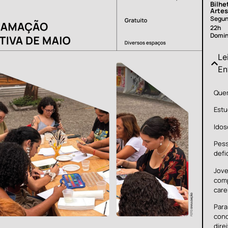
Bilhe
Artes
Segun
22h
Domin
Le
En
Quem
Estu
Idos
Pes
defi
Jove
com
care
Para
cond
dire