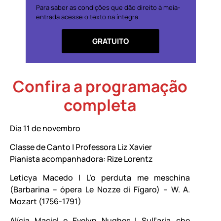
Para saber as condições que dão direito à meia-
entrada acesse o texto na íntegra.
GRATUITO
Confira a programação
completa
Dia 11 de novembro
Classe de Canto | Professora Liz Xavier
Pianista acompanhadora: Rize Lorentz
Leticya Macedo | L’o perduta me meschina
(Barbarina – ópera Le Nozze di Fígaro) – W. A.
Mozart (1756-1791)
Alícia Maciel e Evelyn Nughes | Sull’aria…che