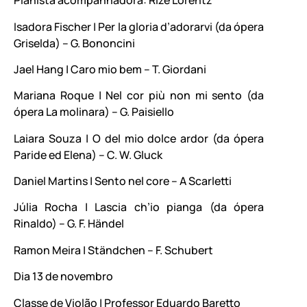
Pianista acompanhadora: Rize Lorentz
Isadora Fischer | Per la gloria d’adorarvi (da ópera
Griselda) – G. Bononcini
Jael Hang | Caro mio bem – T. Giordani
Mariana Roque | Nel cor più non mi sento (da
ópera La molinara) – G. Paisiello
Laiara Souza | O del mio dolce ardor (da ópera
Paride ed Elena) – C. W. Gluck
Daniel Martins | Sento nel core – A Scarletti
Júlia Rocha | Lascia ch’io pianga (da ópera
Rinaldo) – G. F. Händel
Ramon Meira | Ständchen – F. Schubert
Dia 13 de novembro
Classe de Violão | Professor Eduardo Baretto