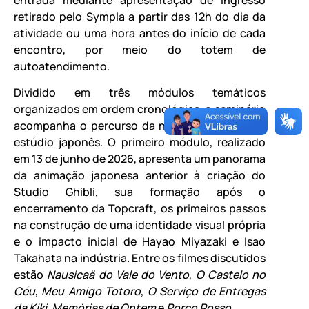
retirado pelo Sympla a partir das 12h do dia da
atividade ou uma hora antes do início de cada
encontro, por meio do totem de
autoatendimento.
Dividido em três módulos temáticos
organizados em ordem cronológica, o seminário
acompanha o percurso da mostra dedicada ao
estúdio japonês. O primeiro módulo, realizado
em 13 de junho de 2026, apresenta um panorama
da animação japonesa anterior à criação do
Studio Ghibli, sua formação após o
encerramento da Topcraft, os primeiros passos
na construção de uma identidade visual própria
e o impacto inicial de Hayao Miyazaki e Isao
Takahata na indústria. Entre os filmes discutidos
estão
Nausicaä do Vale do Vento
,
O Castelo no
Céu
,
Meu Amigo Totoro
,
O Serviço de Entregas
da Kiki
,
Memórias de Ontem
e
Porco Rosso
.