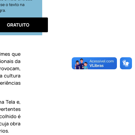
se o texto na
gra.
GRATUITO
ilmes que
ionais da
provocam,
a cultura
eriências
a Tela e,
vertentes
colhido é
cuja obra
rios.