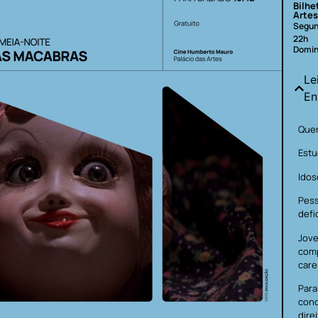
Bilhe
Artes
Segun
22h
Domin
Le
En
Quem
Estu
Idos
Pes
defi
Jove
com
care
Para
cond
dire