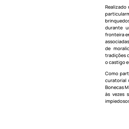
Realizado 
particula
brinquedo
durante u
fronteira 
associadas
de morali
tradições 
o castigo 
Como part
curatorial
Bonecas Ma
às vezes 
impiedosos