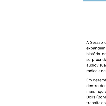
A Sessão 
expandem 
história 
surpreend
audiovisua
radicais de
Em dezembr
dentro des
mais inqui
Dolls (Bon
transita en