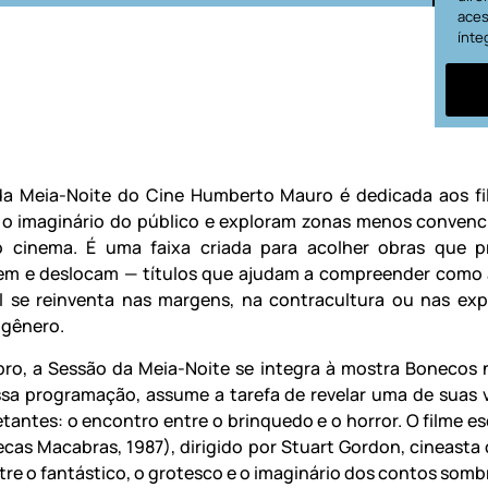
aces
ínte
da Meia-Noite do Cine Humberto Mauro é dedicada aos f
o imaginário do público e exploram zonas menos convenc
do cinema. É uma faixa criada para acolher obras que 
em e deslocam — títulos que ajudam a compreender como 
l se reinventa nas margens, na contracultura ou nas exp
 gênero.
o, a Sessão da Meia-Noite se integra à mostra Bonecos n
sa programação, assume a tarefa de revelar uma de suas 
etantes: o encontro entre o brinquedo e o horror. O filme es
ecas Macabras, 1987), dirigido por Stuart Gordon, cineasta 
tre o fantástico, o grotesco e o imaginário dos contos somb