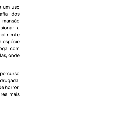
ta um uso
afia dos
a mansão
sionar a
onalmente
a espécie
aloga com
las, onde
 percurso
adrugada,
e horror,
res mais