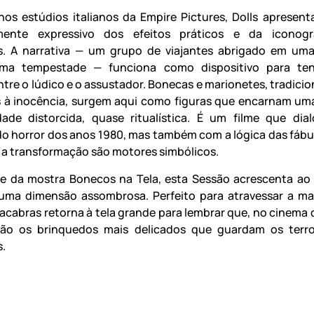
nos estúdios italianos da Empire Pictures, Dolls apresen
rmente expressivo dos efeitos práticos e da iconogr
s. A narrativa — um grupo de viajantes abrigado em um
ma tempestade — funciona como dispositivo para ten
entre o lúdico e o assustador. Bonecas e marionetes, tradici
 à inocência, surgem aqui como figuras que encarnam um
dade distorcida, quase ritualística. É um filme que di
do horror dos anos 1980, mas também com a lógica das fábu
e a transformação são motores simbólicos.
e da mostra Bonecos na Tela, esta Sessão acrescenta ao
 uma dimensão assombrosa. Perfeito para atravessar a m
cabras retorna à tela grande para lembrar que, no cinema d
são os brinquedos mais delicados que guardam os terro
.