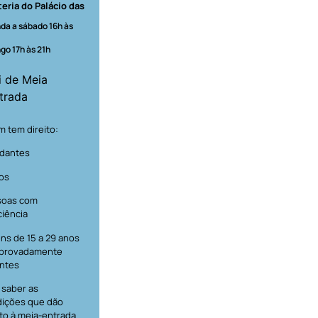
teria do Palácio das
da a sábado 16h às
go 17h às 21h
i de Meia
trada
 tem direito:
dantes
os
soas com
ciência
ns de 15 a 29 anos
provadamente
ntes
 saber as
ições que dão
ito à meia-entrada