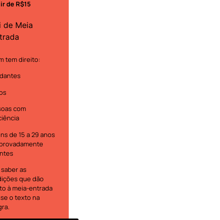
tir de R$15
i de Meia
trada
 tem direito:
dantes
os
soas com
ciência
ns de 15 a 29 anos
provadamente
ntes
 saber as
ições que dão
ito à meia-entrada
se o texto na
gra.