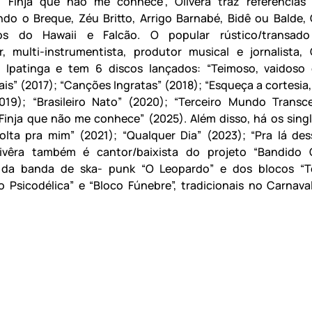
m “Finja que não me conhece”, Olivêra traz referências 
do o Breque, Zéu Britto, Arrigo Barnabé, Bidê ou Balde,
os do Hawaii e Falcão. O popular rústico/transado
, multi-instrumentista, produtor musical e jornalista, 
e Ipatinga e tem 6 discos lançados: “Teimoso, vaidoso
ais” (2017); “Canções Ingratas” (2018); “Esqueça a cortesia,
019); “Brasileiro Nato” (2020); “Terceiro Mundo Transc
“Finja que não me conhece” (2025). Além disso, há os sing
olta pra mim” (2021); “Qualquer Dia” (2023); “Pra lá des
livêra também é cantor/baixista do projeto “Bandido C
a da banda de ska- punk “O Leopardo” e dos blocos “T
 Psicodélica” e “Bloco Fúnebre”, tradicionais no Carnava