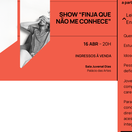
a par
Le
En
Quem
Estu
Idos
Pes
defi
Jove
com
care
Para
cond
dire
aces
ínte