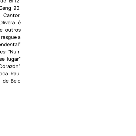
de Blitz,
 Gang 90,
 Cantor,
Olivêra é
 e outros
 rasgue a
endental”
les: “Num
se lugar”
orazón”,
oca Raul
l de Belo