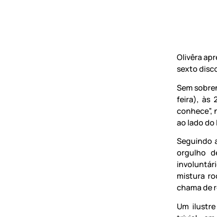
Olivêra apr
sexto disc
Sem sobreno
feira), às
conhece”, 
ao lado do
Seguindo a
orgulho d
involuntár
mistura ro
chama de r
Um ilustr