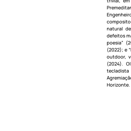
trivial, e
Premeditan
Engenheir
compositor
natural d
defeitos m
poesia” (2
(2022); e 
outdoor, v
(2024). O
tecladist
Agremiação
Horizonte.