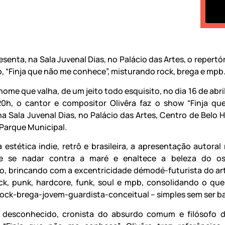
esenta, na Sala Juvenal Dias, no Palácio das Artes, o repertó
o, “Finja que não me conhece”, misturando rock, brega e mpb
me que valha, de um jeito todo esquisito, no dia 16 de abri
 20h, o cantor e compositor Olivêra faz o show “Finja q
na Sala Juvenal Dias, no Palácio das Artes, Centro de Belo H
 Parque Municipal.
 estética indie, retrô e brasileira, a apresentação autoral 
e se nadar contra a maré e enaltece a beleza do os
io, brincando com a excentricidade démodé-futurista do art
ck, punk, hardcore, funk, soul e mpb, consolidando o que 
ock-brega-jovem-guardista-conceitual – simples sem ser ba
e desconhecido, cronista do absurdo comum e filósofo 