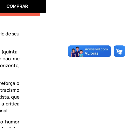
COMPRAR
rio de seu
.
l (quinta-
ue não me
orizonte,
reforça o
tracismo
ista, que
a crítica
nal.
do humor