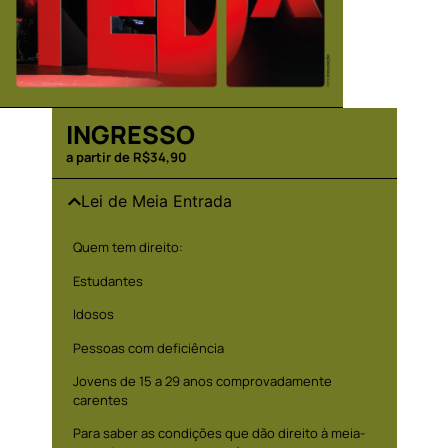
INGRESSO
a partir de R$34,90
Lei de Meia Entrada
Quem tem direito:
Estudantes
Idosos
Pessoas com deficiência
Jovens de 15 a 29 anos comprovadamente
carentes
Para saber as condições que dão direito à meia-