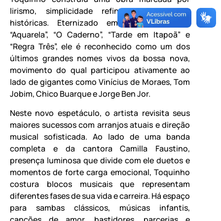
lirismo, simplicidade refinada e parcerias
históricas. Eternizado em clássicos como
“Aquarela”, “O Caderno”, “Tarde em Itapoã” e
“Regra Três”, ele é reconhecido como um dos
últimos grandes nomes vivos da bossa nova,
movimento do qual participou ativamente ao
lado de gigantes como Vinícius de Moraes, Tom
Jobim, Chico Buarque e Jorge Ben Jor.
Neste novo espetáculo, o artista revisita seus
maiores sucessos com arranjos atuais e direção
musical sofisticada. Ao lado de uma banda
completa e da cantora Camilla Faustino,
presença luminosa que divide com ele duetos e
momentos de forte carga emocional, Toquinho
costura blocos musicais que representam
diferentes fases de sua vida e carreira. Há espaço
para sambas clássicos, músicas infantis,
canções de amor, bastidores, parcerias e