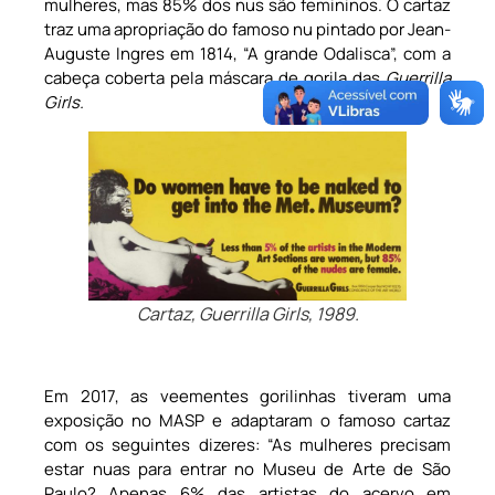
mulheres, mas 85% dos nus são femininos. O cartaz
traz uma apropriação do famoso nu pintado por Jean-
Auguste Ingres em 1814, “A grande Odalisca”, com a
cabeça coberta pela máscara de gorila das
Guerrilla
Girls.
Cartaz,
Guerrilla Girls
, 1989.
Em 2017, as veementes gorilinhas tiveram uma
exposição no MASP e adaptaram o famoso cartaz
com os seguintes dizeres: “As mulheres precisam
estar nuas para entrar no Museu de Arte de São
Paulo? Apenas 6% das artistas do acervo em