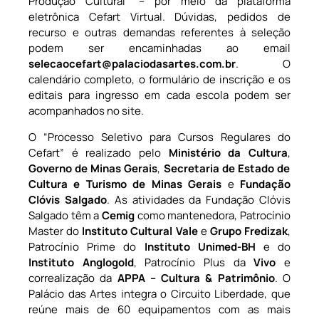
Produção Cultural” – por meio da plataforma
eletrônica Cefart Virtual. Dúvidas, pedidos de
recurso e outras demandas referentes à seleção
podem ser encaminhadas ao email
selecaocefart@palaciodasartes.com.br
. O
calendário completo, o formulário de inscrição e os
editais para ingresso em cada escola podem ser
acompanhados no site.
O “Processo Seletivo para Cursos Regulares do
Cefart” é realizado pelo
Ministério da Cultura
,
Governo de Minas Gerais
,
Secretaria de Estado de
Cultura e Turismo de Minas Gerais
e
Fundação
Clóvis Salgado
. As atividades da Fundação Clóvis
Salgado têm a
Cemig
como mantenedora, Patrocínio
Master do
Instituto Cultural Vale
e
Grupo Fredizak
,
Patrocínio Prime do
Instituto Unimed-BH
e do
Instituto Anglogold
, Patrocínio Plus da
Vivo
e
correalização da
APPA – Cultura & Patrimônio
. O
Palácio das Artes integra o Circuito Liberdade, que
reúne mais de 60 equipamentos com as mais