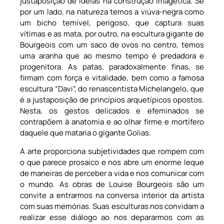
justaposição de ideias na construção imagética. Se
por um lado, na natureza temos a viúva-negra como
um bicho temível, perigoso, que captura suas
vítimas e as mata, por outro, na escultura gigante de
Bourgeois com um saco de ovos no centro, temos
uma aranha que ao mesmo tempo é predadora e
progenitora. As patas, paradoxalmente finas, se
firmam com força e vitalidade, bem como a famosa
escultura “Davi”, do renascentista Michelangelo, que
é a justaposição de princípios arquetípicos opostos.
Nesta, os gestos delicados e efeminados se
contrapõem à anatomia e ao olhar firme e mortífero
daquele que mataria o gigante Golias.
A arte proporciona subjetividades que rompem com
o que parece prosaico e nos abre um enorme leque
de maneiras de perceber a vida e nos comunicar com
o mundo. As obras de Louise Bourgeois são um
convite a entrarmos na conversa interior da artista
com suas memórias. Suas esculturas nos convidam a
realizar esse diálogo ao nos depararmos com as