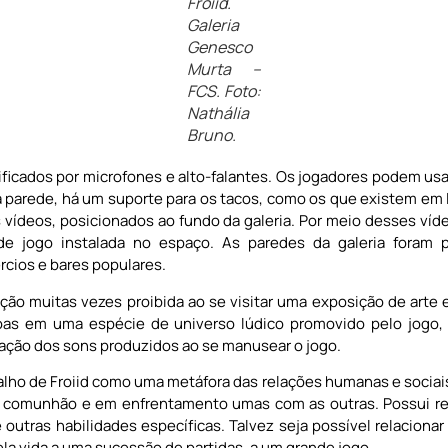
Froiid.
Galeria
Genesco
Murta –
FCS. Foto:
Nathália
Bruno.
ificados por microfones e alto-falantes. Os jogadores podem us
Na parede, há um suporte para os tacos, como os que existem em 
is vídeos, posicionados ao fundo da galeria. Por meio desses víd
e jogo instalada no espaço. As paredes da galeria foram p
cios e bares populares.
 ação muitas vezes proibida ao se visitar uma exposição de art
oas em uma espécie de universo lúdico promovido pelo jogo,
icação dos sons produzidos ao se manusear o jogo.
lho de Froiid como uma metáfora das relações humanas e sociais
 comunhão e em enfrentamento umas com as outras. Possui regra
e outras habilidades específicas. Talvez seja possível relaciona
ela vida a uma sucessão de partidas, a um grande jogo.