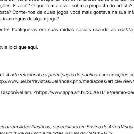
ações. E você? O que tem a dizer sobre a proposta do artista
osta? Conte-nos de quais jogos você mais gostava na sua in
da as regras de algum jogo?
ente! Publique-as em suas mídias sociais usando as
hashta
oviello
clique aqui.
el.
A arte relacional e a participação do público:
aproximações po
ttp://www.uel.br/revistas/uel/index.php/mediacoes/article/vie
. Disponível em: ˂https://www.appa.art.br/2020/11/19/premio-de
nciada em Artes Plásticas, especialista em Ensino de Artes Visu
dora cultural na Escola de Artes Visuais do Cefart – FCS.