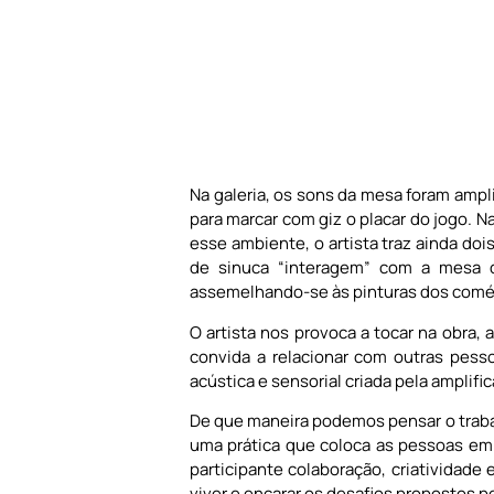
Na galeria, os sons da mesa foram ampl
para marcar com giz o placar do jogo. 
esse ambiente, o artista traz ainda do
de sinuca “interagem” com a mesa d
assemelhando-se às pinturas dos comér
O artista nos provoca a tocar na obra,
convida a relacionar com outras pess
acústica e sensorial criada pela amplif
De que maneira podemos pensar o traba
uma prática que coloca as pessoas em
participante colaboração, criatividade 
viver e encarar os desafios propostos p