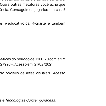
? Quais outras metáforas você acha que
fância. Conseguimos jogá-los em casa?
gs
#educativofcs, #criarte e também
éticas do período de 1960-70 com a 27ª
w/27998˃. Acesso em: 21/02/2021.
cio-noviello-de-artes-visuais/˃. Acesso
ais e Tecnologias Contemporâneas,