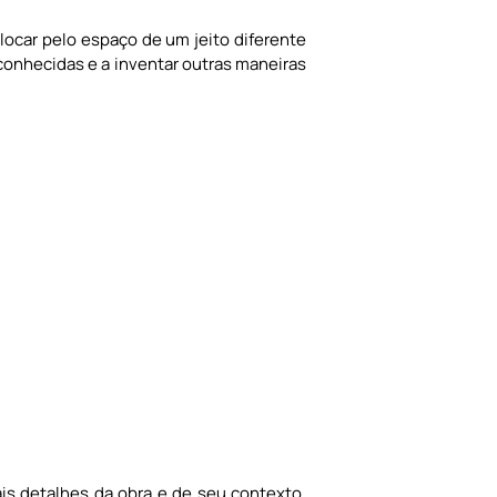
locar pelo espaço de um jeito diferente
 conhecidas e a inventar outras maneiras
is detalhes da obra e de seu contexto,