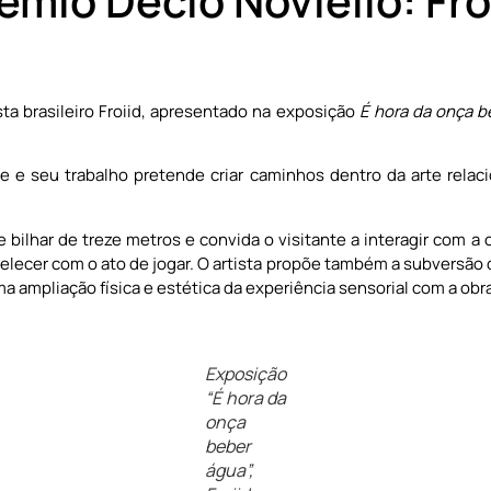
êmio Décio Noviello: Fro
sta brasileiro Froiid, apresentado na exposição
É hora da onça b
te e seu trabalho pretende criar caminhos dentro da arte relac
 bilhar de treze metros e convida o visitante a interagir com a
lecer com o ato de jogar. O artista propõe também a subversão da
ampliação física e estética da experiência sensorial com a obra
Exposição
“É hora da
onça
beber
água”,