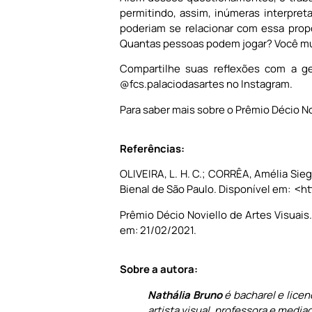
permitindo, assim, inúmeras interpret
poderiam se relacionar com essa prop
Quantas pessoas podem jogar? Você mu
Compartilhe suas reflexões com a g
@fcs.palaciodasartes no Instagram.
Para saber mais sobre o Prêmio Décio N
Referências:
OLIVEIRA, L. H. C.; CORRÊA, Amélia Sieg
Bienal de São Paulo. Disponível em: ˂h
Prêmio Décio Noviello de Artes Visuais
em: 21/02/2021.
Sobre a autora:
Nathália Bruno
é bacharel e lice
artista visual, professora e media