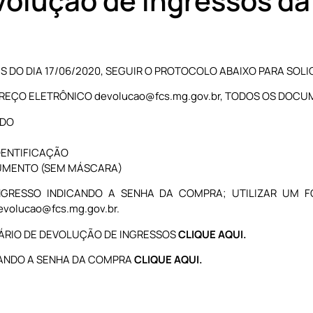
volução de ingressos da
S DO DIA 17/06/2020, SEGUIR O PROTOCOLO ABAIXO PARA SOLI
EREÇO ELETRÔNICO devolucao@fcs.mg.gov.br, TODOS OS DOCU
ADO
DENTIFICAÇÃO
UMENTO (SEM MÁSCARA)
NGRESSO INDICANDO A SENHA DA COMPRA; UTILIZAR UM FO
evolucao@fcs.mg.gov.br.
ÁRIO DE DEVOLUÇÃO DE INGRESSOS
CLIQUE AQUI.
CANDO A SENHA DA COMPRA
CLIQUE AQUI.