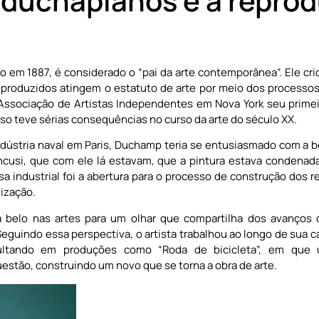
uchapianos e a reprod
o em 1887, é considerado o “pai da arte contemporânea”. Ele cr
te produzidos atingem o estatuto de arte por meio dos processo
 Associação de Artistas Independentes em Nova York seu primei
o teve sérias consequências no curso da arte do século XX.
ndústria naval em Paris, Duchamp teria se entusiasmado com a b
ncusi, que com ele lá estavam, que a pintura estava condenada,
sa industrial foi a abertura para o processo de construção do
lização.
 belo nas artes para um olhar que compartilha dos avanços 
Seguindo essa perspectiva, o artista trabalhou ao longo de sua c
esultando em produções como “Roda de bicicleta”, em qu
estão, construindo um novo que se torna a obra de arte.