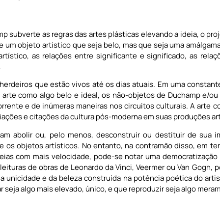
 subverte as regras das artes plásticas elevando a ideia, o proj
e um objeto artístico que seja belo, mas que seja uma amálgam
tístico, as relações entre significante e significado, as rela
.
herdeiros que estão vivos até os dias atuais. Em uma constant
 arte como algo belo e ideal, os não-objetos de Duchamp e/ou 
rrente e de inúmeras maneiras nos circuitos culturais. A arte
ações e citações da cultura pós-moderna em suas produções art
 abolir ou, pelo menos, desconstruir ou destituir de sua im
re os objetos artísticos. No entanto, na contramão disso, em
ideias com mais velocidade, pode-se notar uma democratização d
leituras de obras de Leonardo da Vinci, Veermer ou Van Gogh, p
da unicidade e da beleza construída na potência poética do ar
 seja algo mais elevado, único, e que reproduzir seja algo mer