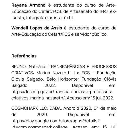
Rayana Armond
é estudante do curso de Arte-
Educação do Cefart/FCS, de Artesanato do IFRJ, ex-
jurista, fotógrafa e artista têxtil.
Wendell Lopes de Assis
é estudante do curso de
Arte-Educação do Cefart/FCS e servidor público.
Referências
BRUNO, Nathália.
TRANSPARÊNCIAS E PROCESSOS
CRIATIVOS: Marina Nazareth. In: FCS – Fundação
Clóvis Salgado. Belo Horizonte: Fundação Clóvis
Salgado, 2022. Disponível em:
https://fcs.mg.gov.br/transparencias-e-processos-
criativos-marina-nazareth/. Acesso em: 15 jul. 2022.
COSMOHARK LLC. DADA. Android 2020, 04 de maio
de 2020. Disponível em:
https://play.google.com/store/apps/details?
id=com.cosmoshark.collage. Acesso em: 15 jul.