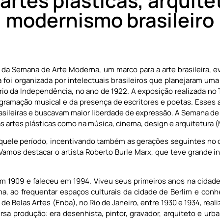
artes plásticas, arquit
modernismo brasileiro
da Semana de Arte Moderna, um marco para a arte brasileira, 
 foi organizada por intelectuais brasileiros que planejaram uma 
 da Independência, no ano de 1922. A exposição realizada no 
ogramação musical e da presença de escritores e poetas. Esses 
sileiras e buscavam maior liberdade de expressão. A Semana de
s artes plásticas como na música, cinema, design e arquitetura (
daquele período, incentivando também as gerações seguintes no
 Vamos destacar o artista Roberto Burle Marx, que teve grande
m 1909 e faleceu em 1994. Viveu seus primeiros anos na cidade 
a, ao frequentar espaços culturais da cidade de Berlim e con
 de Belas Artes (Enba), no Rio de Janeiro, entre 1930 e 1934, rea
rsa produção: era desenhista, pintor, gravador, arquiteto e urba