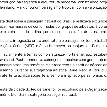
produção paisagística à arquitetura moderna, construindo proj
rnismo, Marx criou um paisagismo tropical, com a valorização 
ista destacava a paisagem natural do Brasil e realizava excurs
acam-se massas de cor formadas por grupos de arbustos, árvores e
e areia, criando jardins que se assemelham a “pinturas naturais
ressai a integração entre arquitetura e paisagismo, tendo tra
ducação e Saúde (MES), e Oscar Niemeyer, no conjunto da Pampulh
e inicialmente a temas como natureza-morta e retrato, estabe
Cavalcanti. Posteriormente, começou a trabalhar com geometris
passam a ser uma temática mais recorrente a partir da década de
senho. Durante sua trajetória artística, Burle Marx utilizou di
té tinta acrílica sobre tela, sempre inspirado pelas formas 
 oeste da cidade do Rio de Janeiro, foi escolhido pela Organizaç
imônio Mundial na categoria paisagem cultural.