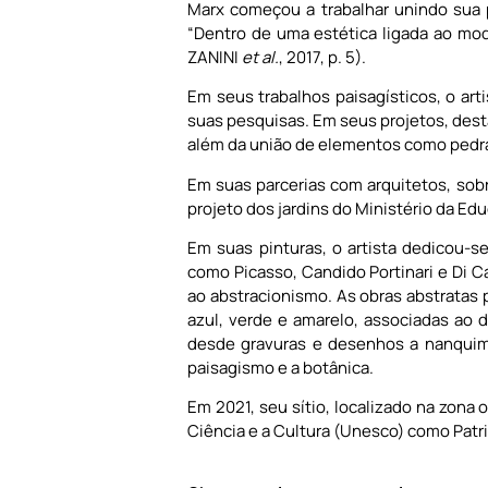
Marx começou a trabalhar unindo sua 
“Dentro de uma estética ligada ao mode
ZANINI
et al.
, 2017, p. 5).
Em seus trabalhos paisagísticos, o art
suas pesquisas. Em seus projetos, dest
além da união de elementos como pedras 
Em suas parcerias com arquitetos, sob
projeto dos jardins do Ministério da E
Em suas pinturas, o artista dedicou-s
como Picasso, Candido Portinari e Di 
ao abstracionismo. As obras abstratas 
azul, verde e amarelo, associadas ao de
desde gravuras e desenhos a nanquim a
paisagismo e a botânica.
Em 2021, seu sítio, localizado na zona
Ciência e a Cultura (Unesco) como Patr