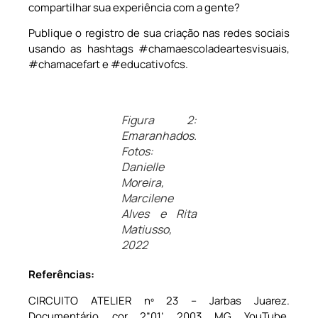
compartilhar sua experiência com a gente?
Publique o registro de sua criação nas redes sociais
usando as hashtags #chamaescoladeartesvisuais,
#chamacefart e #educativofcs.
Figura 2:
Emaranhados.
Fotos:
Danielle
Moreira,
Marcilene
Alves e Rita
Matiusso,
2022
Referências:
CIRCUITO ATELIER nº 23 – Jarbas Juarez.
Documentário, cor, 2”01’, 2003, MG. YouTube.